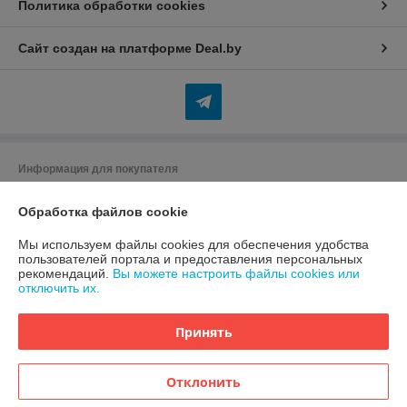
Политика обработки cookies
Сайт создан на платформе Deal.by
Информация для покупателя
Индивидуальный предприниматель:
Индивидуальный
предприниматель Бердников Юрий Сергеевич
Обработка файлов cookie
225416, г.Барановичи, ул. Жукова, д 16/4 кв 103
Мы используем файлы cookies для обеспечения удобства
Регистрационный номер ЕГР: 290355144
пользователей портала и предоставления персональных
рекомендаций.
Вы можете настроить файлы cookies или
УНП: 290355144
отключить их.
Регистрационный орган: Минский горисполком
Принять
Дата регистрации компании: 27.01.2020
Ссылка на свидетельство/лицензию
Отклонить
Ссылка на свидетельство/лицензию