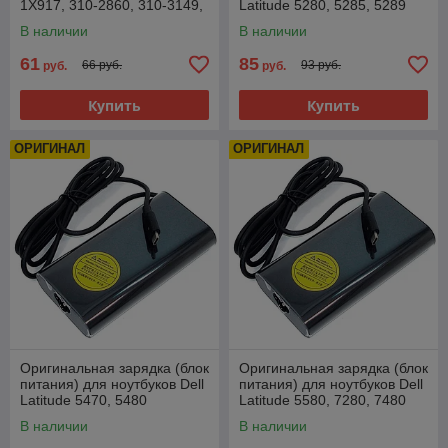
1X917, 310-2860, 310-3149,
Latitude 5280, 5285, 5289
5U092, 65W, штекер Type-C
LA90PM170, 90W, штекер
В наличии
В наличии
Type-C
61
85
66 руб.
93 руб.
руб.
руб.
Купить
Купить
ОРИГИНАЛ
ОРИГИНАЛ
Оригинальная зарядка (блок
Оригинальная зарядка (блок
питания) для ноутбуков Dell
питания) для ноутбуков Dell
Latitude 5470, 5480
Latitude 5580, 7280, 7480
LA90PM170, 90W, штекер
LA90PM170, 90W, штекер
В наличии
В наличии
Type-C
Type-C