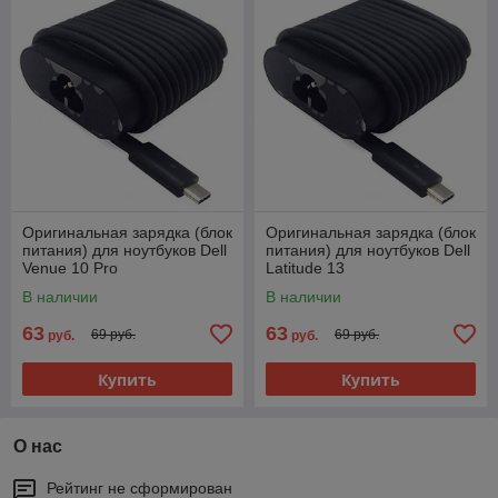
Оригинальная зарядка (блок
Оригинальная зарядка (блок
питания) для ноутбуков Dell
питания) для ноутбуков Dell
Venue 10 Pro
Latitude 13
5056, LA45NM150, 45W,
7370, LA45NM150, 45W,
В наличии
В наличии
штекер Type-C
штекер Type-C
63
63
69 руб.
69 руб.
руб.
руб.
Купить
Купить
О нас
Рейтинг не сформирован