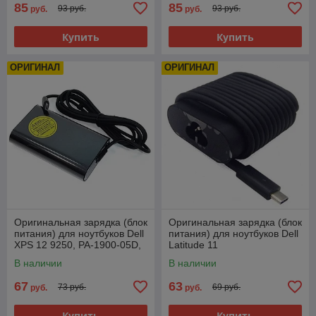
85
85
93 руб.
93 руб.
руб.
руб.
Купить
Купить
ОРИГИНАЛ
ОРИГИНАЛ
Оригинальная зарядка (блок
Оригинальная зарядка (блок
питания) для ноутбуков Dell
питания) для ноутбуков Dell
XPS 12 9250, PA-1900-05D,
Latitude 11
M1WCF, 65W, штекер Type-
5175, 5179, LA45NM150,
В наличии
В наличии
C
45W, штекер Type-C
67
63
73 руб.
69 руб.
руб.
руб.
Купить
Купить