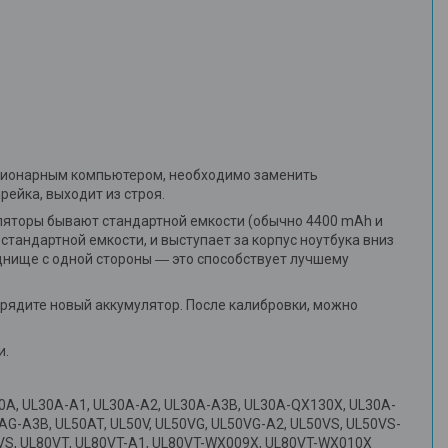
тационарным компьютером, необходимо заменить
рейка, выходит из строя.
ляторы бывают стандартной емкости (обычно 4400 mAh и
стандартной емкости, и выступает за корпус ноутбука вниз
 днище с одной стороны ― это способствует лучшему
зарядите новый аккумулятор. После калибровки, можно
и.
 UL30A, UL30A-A1, UL30A-A2, UL30A-A3B, UL30A-QX130X, UL30A-
0AG-A3B, UL50AT, UL50V, UL50VG, UL50VG-A2, UL50VS, UL50VS-
80VS, UL80VT, UL80VT-A1, UL80VT-WX009X, UL80VT-WX010X