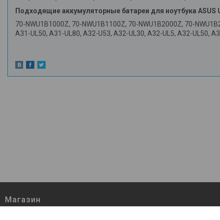
Подходящие аккумуляторные батареи для ноутбука ASUS 
70-NWU1B1000Z, 70-NWU1B1100Z, 70-NWU1B2000Z, 70-NWU1B21
A31-UL50, A31-UL80, A32-U53, A32-UL30, A32-UL5, A32-UL50, A3
Магазин
О нас