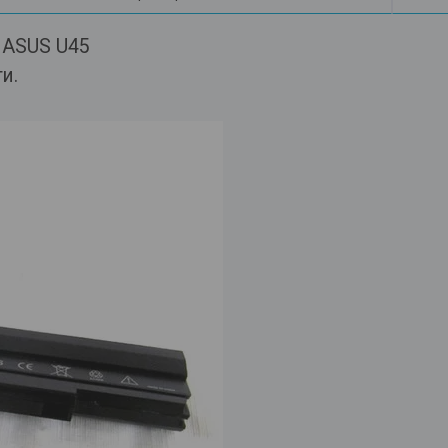
 ASUS U45
ти.