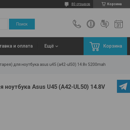
80 отзывов
Корзина
тавка и оплата
Ещё
Корзина
арея) для ноутбука asus u45 (a42-ul50) 14.8v 5200mah
я ноутбука Asus U45 (A42-UL50) 14.8V