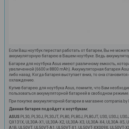
Если Ваш ноутбук перестал работать от батареи, Вы не може
аккумуляторную батарею в Вашем ноутбуке. Ведь аккумуляторн
Батареи для ноутбука Asus имеют различному емкость, кото
увеличенной (6600 и 8800 mAh). Аккумуляторная батарея Asus
либо назад. Когда батарея выступает вниз, то она становитс
охлаждению.
Купив батарею для ноутбука Asus, помните, что Вам необходи
пользоваться аккумуляторной батареей в свободном режиме
При покупке аккумуляторной батареи в магазине compania.b
Данная батарея подойдет к ноутбукам:
ASUS
PL30, PL30J, PL30JT, PL80, PL80J, PL80JT, U30, U30J, U3
QX131X, UL30A-X1, UL30A-X2, UL30A-X3, UL30A-X4, UL30A-X5, U
A1B, UL50VT, UL50VT-A1, UL50VT-X1, UL50VT-XX009X, UL50VT-X