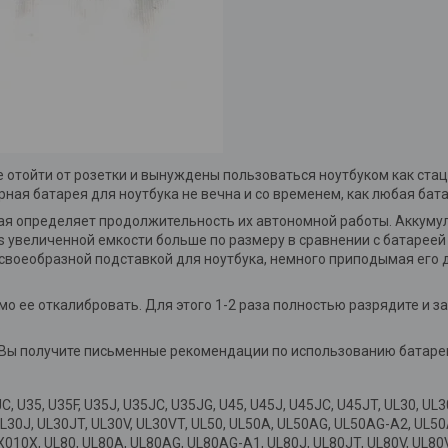
те отойти от розетки и вынуждены пользоваться ноутбуком как с
ая батарея для ноутбука не вечна и со временем, как любая бата
рая определяет продолжительность их автономной работы. Аккуму
 увеличенной емкости больше по размеру в сравнении с батареей 
я своеобразной подставкой для ноутбука, немного приподымая его
мо ее откалибровать. Для этого 1-2 раза полностью разрядите и 
.
y Вы получите письменные рекомендации по использованию батаре
0JC, U35, U35F, U35J, U35JC, U35JG, U45, U45J, U45JC, U45JT, UL30,
L30J, UL30JT, UL30V, UL30VT, UL50, UL50A, UL50AG, UL50AG-A2, UL5
X010X, UL80, UL80A, UL80AG, UL80AG-A1, UL80J, UL80JT, UL80V, UL