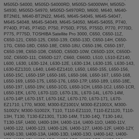
M505D-S4000, M505D-S4000RD, M505D-S4000WH, M505D-
S4930, M505D-S4970, M505D-S4970RD, M600, M640, M640-
BT2N01, M640-BT2N22, M645, M645-S4045, M645-S4047,
M645-S4048, M645-S4049, M645-S4050, M645-S4055, P740,
P740D, P745, P745D, P750, P750D, P755, P755D, P770, P770D,
P775, P775D, TOSHIBA Satellite Pro 3000, C650, C650-11Z,
C650-121, C650-125, C650-139, C650-13D, C650-14H, C650-
17G, C650-18D, C650-18E, C650-18U, C650-196, C650-197,
C650-198, C650-1D8, C650D, C650D-10W, C650D-10X, C650D-
10Z, C650D-111, C650D-127, C660, C660D, L510, L510-EZ140,
L600, L630, L630-124, L630-12E, L630-134, L630-135, L630-143,
L630-EZ1310, L640, L640-EZ1410, L650, L650-155, L650-156,
L650-15C, L650-15P, L650-165, L650-166, L650-167, L650-168,
L650-169, L650-175, L650-176, L650-17P, L650-189, L650-18E,
L650-197, L650-19V, L650-1CG, L650-1CH, L650-1CJ, L650-1CR,
L650-1EK, L670, L670-11D, L670-13L, L670-14L, L670-14M,
L670-14P, L670-15T, L670-16Z, L670-170, L670-171, L670-
EZ1710, L770, M300, M300-EZ1001V, M300-EZ1001X, M300-
S1002V, M300-S1002X, T110, T110-EZ1110, T110-EZ1120, T110-
13H, T130, T130-EZ1301, T130-14M, T130-14Q, T130-14U,
T130-15F, U400, U400-10H, U400-114, U400-11O, U400-11V,
U400-122, U400-123, U400-126, U400-127, U400-12F, U400-12Y,
U400-130, U400-13A, U400-13D, U400-13O, U400-142, U400-