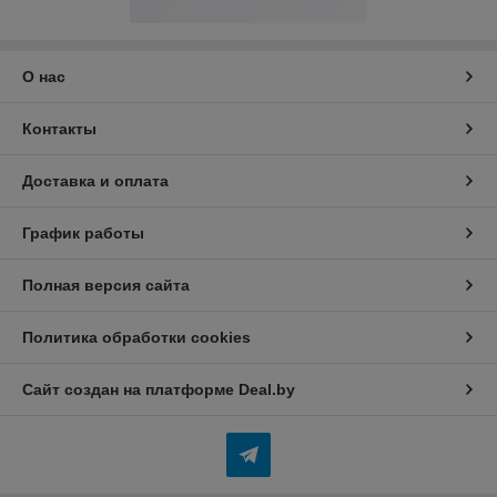
Сайт создан на платформе Deal.by
Информация для покупателя
Индивидуальный предприниматель:
Индивидуальный
предприниматель Бердников Юрий Сергеевич
225416, г.Барановичи, ул. Жукова, д 16/4 кв 103
Регистрационный номер ЕГР: 290355144
УНП: 290355144
Регистрационный орган: Минский горисполком
Дата регистрации компании: 27.01.2020
Ссылка на свидетельство/лицензию
Ссылка на свидетельство/лицензию