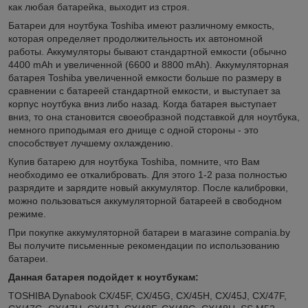
как любая батарейка, выходит из строя.
Батареи для ноутбука Toshiba имеют различному емкость,
которая определяет продолжительность их автономной
работы. Аккумуляторы бывают стандартной емкости (обычно
4400 mAh и увеличенной (6600 и 8800 mAh). Аккумуляторная
батарея Toshiba увеличенной емкости больше по размеру в
сравнении с батареей стандартной емкости, и выступает за
корпус ноутбука вниз либо назад. Когда батарея выступает
вниз, то она становится своеобразной подставкой для ноутбука,
немного приподымая его днище с одной стороны - это
способствует лучшему охлаждению.
Купив батарею для ноутбука Toshiba, помните, что Вам
необходимо ее откалибровать. Для этого 1-2 раза полностью
разрядите и зарядите новый аккумулятор. После калибровки,
можно пользоваться аккумуляторной батареей в свободном
режиме.
При покупке аккумуляторной батареи в магазине compania.by
Вы получите письменные рекомендации по использованию
батареи.
Данная батарея подойдет к ноутбукам:
TOSHIBA Dynabook CX/45F, CX/45G, CX/45H, CX/45J, CX/47F,