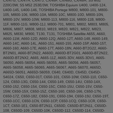
CX/47G, CX/47H, CX/47J, CX/48F, CX/48G, CX/48H, SS M52
220C/3W, SS M52 253E/3W, TOSHIBA Equium U400, U400-124,
U400-145, U400-146, TOSHIBA Portege M800, M800-101, M800-
105, M800-106, M800-10A, M800-10C, M800-10D, M800-10N,
M800-10V, M800-10W, M800-113, M800-116, M800-11B, M800-
11F, M800-11G, M800-11J, M800-701, M801, M802, M803, M805,
M806, M807, M808, M810, M819, M820, M821, M822, M823,
M825, M830, M900, T130, T131, TOSHIBA Satellite A655, A660,
A660-11M, A660-12D, A660-12Q, A660-12T, A660-148, A660-149,
A660-14C, A660-14L, A660-151, A660-155, A660-15P, A660-15T,
A660-160, A660-17E, A660-17T, A660-18N, A660-BT2G22, A660-
BT2N01, A660-BT2N22, A660D, A660D-BT2G01, A660D-BT2N22,
A660D-BT2NX2, A665, A665-11Z, A665-3DV, A665-3DV1, A665-
S6050, A665-S6054, A665-S6055, A665-S6056, A665-S6057,
A665-S6058, A665-S6065, A665-S6067, A665-S6070, A665D,
A665D-S6051, A665D-S6059, C640, C640D, C645D, C645D-
S4024, C650, C650-01T, C650-101, C650-10W, C650-110, C650-
124, C650-13G, C650-144, C650-149, C650-14U, C650-14X,
C650-152, C650-154, C650-15C, C650-15U, C650-15V, C650-
15W, C650-15X, C650-15Z, C650-160, C650-166, C650-17N,
C650-17Z, C650-182, C650-191, C650-194, C650-19J, C650-19T,
C650-1CC, C650-1CN, C650-1CP, C650-1CQ, C650-1CR, C650-
1CT, C650-1E1, C650-BT2N11, C650D, C650D-BT2N11, C650D-
108, C650D-109, C650D-10K, C650D-112, C650D-114, C650D-