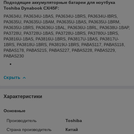
Подходящие аккумуляторные батареи для ноутбука
Toshiba Dynabook CX/45F:
PA3634U, PA3634U-1BAS, PA3634U-1BRS, PA3634U-IBRS,
PA3635U, PA3635U-1BAM, PA3635U-1BAS, PA3635U-1BRM,
PA3635U-1BRS, PA3636U-1BAL, PA3636U-1BRL, PA3638U-1BAP,
PA3728U, PA3728U-1BAS, PA3728U-1BRS, PA3780U-1BRS,
PA3816U-1BAS, PA3816U-1BRS, PA3817U-1BAS, PA3817U-
1BRS, PA3818U-1BRS, PA3819U-1BRS, PABAS117, PABAS118,
PABAS178, PABAS215, PABAS227, PABAS228, PABAS229,
PABAS230
Скрыть
Характеристики
Основные
Производитель
Toshiba
Страна производитель
Китай