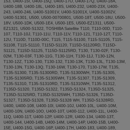
153, U400-15I, U400-15Q, U400-17O, U400-17Q, U400-18A,
U400-18B, U400-18L, U400-18S, U400-232, U400-23X, U400-
243, U400-246, U400-S1001V, U400-S1001X, U400-S1002V,
U400-S1301, U500, U500-00700801, U500-18T, U500-18U, U500-
18V, U500-1DK, U500-1E4, U500-1E5, U500-EZ1311, U500-
EZ1321, U500-S1322, TOSHIBA Satellite T110, T110-00D, T110-
107, T110-10J, T110-11U, T110-11V, T110-121, T110-12T, T110-
12U, T110D, T110D-00C, T115, T115-S1100, T115-S1105, T115-
S1108, T115-S1110, T115D-S1120, T115D-S1120RD, T115D-
S1121, T115D-S1125, T115D-S1125RD, T130, T130-02F, T130-
02M, T130-03F, T130-11G, T130-11H, T130-11J, T130-12N,
T130-12Z, T130-130, T130-132, T130-13K, T130-13L, T130-13M,
T130-13N, T130-13Q, T130-16W, T130-170, T130-17W, T135,
T135-S1300, T135-S1300RD, T135-S1300WH, T135-S1305,
T135-S1305RD, T135-S1305WH, T135-S1307, T135-S1309,
T135-S1310, T135-S1310RD, T135-S1310WH, T135-S1312,
T135D-S1320, T135D-S1322, T135D-S1324, T135D-S1325,
T135D-S1325RD, T135D-S1325WH, T135D-S1326, T135D-
S1327, T135D-S1328, T135D-S1328 WH, T135D-S1328RD,
U400, U400-108, U400-10I, U400-10J, U400-10L, U400-10M,
U400-10N, U400-10O, U400-10T, U400-112, U400-11L, U400-
11Q, U400-11T, U400-12P, U400-12R, U400-134, U400-13T,
U400-144, U400-14B, U400-14M, U400-14P, U400-15B, U400-
15E, U400-15G, U400-16P, U400-17H, U400-183, U400-189,