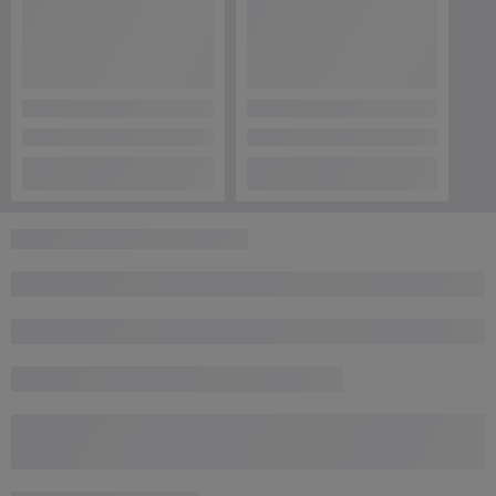
Работает с 24.11.2012
г. Минск
ул. Кальварийская, д. 33, (ПУНКТ ВЫДАЧИ) , Минск,
Беларусь
Контакты
Сегодня работает с 09:00 до 19:00
Показать весь график работы
Отзывы о магазине
80 отзывов за всё время
Покупатель
25.02.2026
Отлично
Все отлично: товар привезли на следующий день, предварительно 
согласовав  время доставки. 

Чеки, гарантия - все ОК.