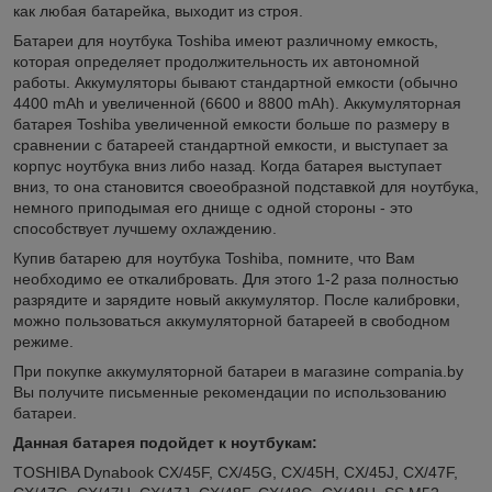
как любая батарейка, выходит из строя.
Батареи для ноутбука Toshiba имеют различному емкость,
которая определяет продолжительность их автономной
работы. Аккумуляторы бывают стандартной емкости (обычно
4400 mAh и увеличенной (6600 и 8800 mAh). Аккумуляторная
батарея Toshiba увеличенной емкости больше по размеру в
сравнении с батареей стандартной емкости, и выступает за
корпус ноутбука вниз либо назад. Когда батарея выступает
вниз, то она становится своеобразной подставкой для ноутбука,
немного приподымая его днище с одной стороны - это
способствует лучшему охлаждению.
Купив батарею для ноутбука Toshiba, помните, что Вам
необходимо ее откалибровать. Для этого 1-2 раза полностью
разрядите и зарядите новый аккумулятор. После калибровки,
можно пользоваться аккумуляторной батареей в свободном
режиме.
При покупке аккумуляторной батареи в магазине compania.by
Вы получите письменные рекомендации по использованию
батареи.
Данная батарея подойдет к ноутбукам:
TOSHIBA Dynabook CX/45F, CX/45G, CX/45H, CX/45J, CX/47F,