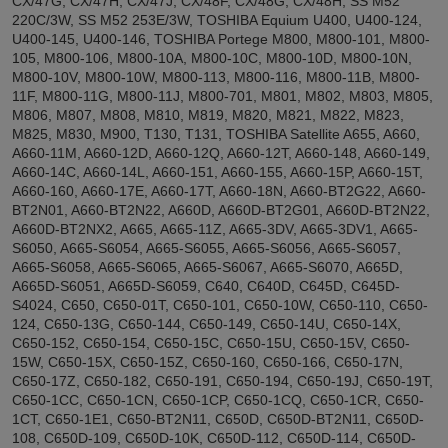
CX/47G, CX/47H, CX/47J, CX/48F, CX/48G, CX/48H, SS M52
220C/3W, SS M52 253E/3W, TOSHIBA Equium U400, U400-124,
U400-145, U400-146, TOSHIBA Portege M800, M800-101, M800-
105, M800-106, M800-10A, M800-10C, M800-10D, M800-10N,
M800-10V, M800-10W, M800-113, M800-116, M800-11B, M800-
11F, M800-11G, M800-11J, M800-701, M801, M802, M803, M805,
M806, M807, M808, M810, M819, M820, M821, M822, M823,
M825, M830, M900, T130, T131, TOSHIBA Satellite A655, A660,
A660-11M, A660-12D, A660-12Q, A660-12T, A660-148, A660-149,
A660-14C, A660-14L, A660-151, A660-155, A660-15P, A660-15T,
A660-160, A660-17E, A660-17T, A660-18N, A660-BT2G22, A660-
BT2N01, A660-BT2N22, A660D, A660D-BT2G01, A660D-BT2N22,
A660D-BT2NX2, A665, A665-11Z, A665-3DV, A665-3DV1, A665-
S6050, A665-S6054, A665-S6055, A665-S6056, A665-S6057,
A665-S6058, A665-S6065, A665-S6067, A665-S6070, A665D,
A665D-S6051, A665D-S6059, C640, C640D, C645D, C645D-
S4024, C650, C650-01T, C650-101, C650-10W, C650-110, C650-
124, C650-13G, C650-144, C650-149, C650-14U, C650-14X,
C650-152, C650-154, C650-15C, C650-15U, C650-15V, C650-
15W, C650-15X, C650-15Z, C650-160, C650-166, C650-17N,
C650-17Z, C650-182, C650-191, C650-194, C650-19J, C650-19T,
C650-1CC, C650-1CN, C650-1CP, C650-1CQ, C650-1CR, C650-
1CT, C650-1E1, C650-BT2N11, C650D, C650D-BT2N11, C650D-
108, C650D-109, C650D-10K, C650D-112, C650D-114, C650D-