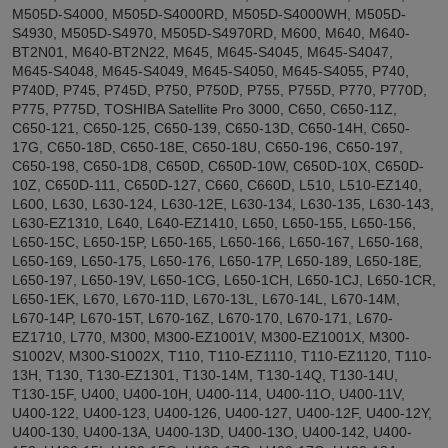
M505D-S4000, M505D-S4000RD, M505D-S4000WH, M505D-
S4930, M505D-S4970, M505D-S4970RD, M600, M640, M640-
BT2N01, M640-BT2N22, M645, M645-S4045, M645-S4047,
M645-S4048, M645-S4049, M645-S4050, M645-S4055, P740,
P740D, P745, P745D, P750, P750D, P755, P755D, P770, P770D,
P775, P775D, TOSHIBA Satellite Pro 3000, C650, C650-11Z,
C650-121, C650-125, C650-139, C650-13D, C650-14H, C650-
17G, C650-18D, C650-18E, C650-18U, C650-196, C650-197,
C650-198, C650-1D8, C650D, C650D-10W, C650D-10X, C650D-
10Z, C650D-111, C650D-127, C660, C660D, L510, L510-EZ140,
L600, L630, L630-124, L630-12E, L630-134, L630-135, L630-143,
L630-EZ1310, L640, L640-EZ1410, L650, L650-155, L650-156,
L650-15C, L650-15P, L650-165, L650-166, L650-167, L650-168,
L650-169, L650-175, L650-176, L650-17P, L650-189, L650-18E,
L650-197, L650-19V, L650-1CG, L650-1CH, L650-1CJ, L650-1CR,
L650-1EK, L670, L670-11D, L670-13L, L670-14L, L670-14M,
L670-14P, L670-15T, L670-16Z, L670-170, L670-171, L670-
EZ1710, L770, M300, M300-EZ1001V, M300-EZ1001X, M300-
S1002V, M300-S1002X, T110, T110-EZ1110, T110-EZ1120, T110-
13H, T130, T130-EZ1301, T130-14M, T130-14Q, T130-14U,
T130-15F, U400, U400-10H, U400-114, U400-11O, U400-11V,
U400-122, U400-123, U400-126, U400-127, U400-12F, U400-12Y,
U400-130, U400-13A, U400-13D, U400-13O, U400-142, U400-