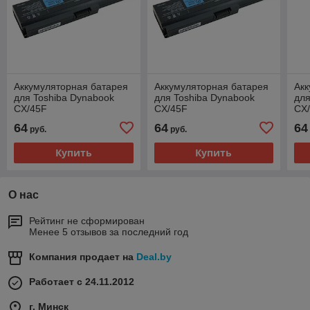
Аккумуляторная батарея
Аккумуляторная батарея
Акк
для Toshiba Dynabook
для Toshiba Dynabook
для
CX/45F
CX/45F
CX
64
64
64
руб.
руб.
Купить
Купить
О нас
Рейтинг не сформирован
Менее 5 отзывов за последний год
Компания продает на
Deal.by
Работает с 24.11.2012
г. Минск