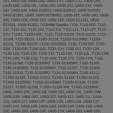
153, U400-15I, U400-15Q, U400-17O, U400-17Q, U400-18A,
U400-18B, U400-18L, U400-18S, U400-232, U400-23X, U400-
243, U400-246, U400-S1001V, U400-S1001X, U400-S1002V,
U400-S1301, U500, U500-00700801, U500-18T, U500-18U, U500-
18V, U500-1DK, U500-1E4, U500-1E5, U500-EZ1311, U500-
EZ1321, U500-S1322, TOSHIBA Satellite T110, T110-00D, T110-
107, T110-10J, T110-11U, T110-11V, T110-121, T110-12T, T110-
12U, T110D, T110D-00C, T115, T115-S1100, T115-S1105, T115-
S1108, T115-S1110, T115D-S1120, T115D-S1120RD, T115D-
S1121, T115D-S1125, T115D-S1125RD, T130, T130-02F, T130-
02M, T130-03F, T130-11G, T130-11H, T130-11J, T130-12N,
T130-12Z, T130-130, T130-132, T130-13K, T130-13L, T130-13M,
T130-13N, T130-13Q, T130-16W, T130-170, T130-17W, T135,
T135-S1300, T135-S1300RD, T135-S1300WH, T135-S1305,
T135-S1305RD, T135-S1305WH, T135-S1307, T135-S1309,
T135-S1310, T135-S1310RD, T135-S1310WH, T135-S1312,
T135D-S1320, T135D-S1322, T135D-S1324, T135D-S1325,
T135D-S1325RD, T135D-S1325WH, T135D-S1326, T135D-
S1327, T135D-S1328, T135D-S1328 WH, T135D-S1328RD,
U400, U400-108, U400-10I, U400-10J, U400-10L, U400-10M,
U400-10N, U400-10O, U400-10T, U400-112, U400-11L, U400-
11Q, U400-11T, U400-12P, U400-12R, U400-134, U400-13T,
U400-144, U400-14B, U400-14M, U400-14P, U400-15B, U400-
15E, U400-15G, U400-16P, U400-17H, U400-183, U400-189,