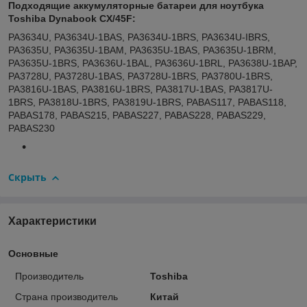
Подходящие аккумуляторные батареи для ноутбука
Toshiba Dynabook CX/45F:
PA3634U, PA3634U-1BAS, PA3634U-1BRS, PA3634U-IBRS,
PA3635U, PA3635U-1BAM, PA3635U-1BAS, PA3635U-1BRM,
PA3635U-1BRS, PA3636U-1BAL, PA3636U-1BRL, PA3638U-1BAP,
PA3728U, PA3728U-1BAS, PA3728U-1BRS, PA3780U-1BRS,
PA3816U-1BAS, PA3816U-1BRS, PA3817U-1BAS, PA3817U-
1BRS, PA3818U-1BRS, PA3819U-1BRS, PABAS117, PABAS118,
PABAS178, PABAS215, PABAS227, PABAS228, PABAS229,
PABAS230
Скрыть
Характеристики
Основные
Производитель
Toshiba
Страна производитель
Китай