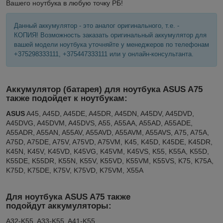
Вашего ноутбука в любую точку РБ!
Данный аккумулятор - это аналог оригинального, т.е. -
КОПИЯ! Возможность заказать оригинальный аккумулятор для
вашей модели ноутбука уточняйте у менеджеров по телефонам
+375298333111, +375447333111 или у онлайн-консультанта.
Аккумулятор (батарея) для ноутбука ASUS A75
также подойдет к ноутбукам:
ASUS
A45, A45D, A45DE, A45DR, A45DN, A45DV, A45DVD,
A45DVG, A45DVM, A45DVS, A55, A55AA, A55AD, A55ADE,
A55ADR, A55AN, A55AV, A55AVD, A55AVM, A55AVS, A75, A75A,
A75D, A75DE, A75V, A75VD, A75VM, K45, K45D, K45DE, K45DR,
K45N, K45V, K45VD, K45VG, K45VM, K45VS, K55, K55A, K55D,
K55DE, K55DR, K55N, K55V, K55VD, K55VM, K55VS, K75, K75A,
K75D, K75DE, K75V, K75VD, K75VM, X55A
Для ноутбука ASUS A75 также
подойдут аккумуляторы:
A32-K55, A33-K55, A41-K55