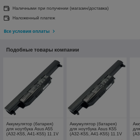
Наличными при получении (магазин/доставка)
Наложенный платеж
Все условия оплаты
Подобные товары компании
Аккумулятор (батарея)
Аккумулятор (батарея)
Акк
для ноутбука Asus A55
для ноутбука Asus K55
для
(A32-K55, A41-K55) 11.1V
(A32-K55, A41-K55) 11.1V
(A3
5200mAh
5200mAh
52