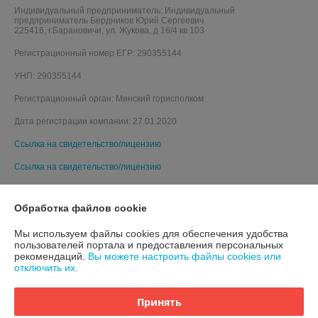
Индивидуальный предприниматель:
Индивидуальный
предприниматель Бердников Юрий Сергеевич
225416, г.Барановичи, ул. Жукова, д 16/4 кв 103
Регистрационный номер ЕГР: 290355144
УНП: 290355144
Регистрационный орган: Минский горисполком
Дата регистрации компании: 27.01.2020
Ссылка на свидетельство/лицензию
Ссылка на свидетельство/лицензию
Обработка файлов cookie
Мы используем файлы cookies для обеспечения удобства
пользователей портала и предоставления персональных
рекомендаций.
Вы можете настроить файлы cookies или
отключить их.
Принять