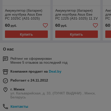
Аккумулятор (батарея)
Аккумулятор (батарея)
Акк
для ноутбука Asus Eee
для ноутбука Asus Eee
для
PC 1025C (A31-1025)
PC 1225 (A31-1025) 11.1V
PC 
11.1V 5200mAh
5200mAh
11
60
60
60
руб.
руб.
Купить
Купить
О нас
Рейтинг не сформирован
Менее 5 отзывов за последний год
Компания продает на
Deal.by
Работает с 24.11.2012
г. Минск
ул. Кальварийская, д. 33, (ПУНКТ ВЫДАЧИ) , Минск,
Беларусь
Контакты