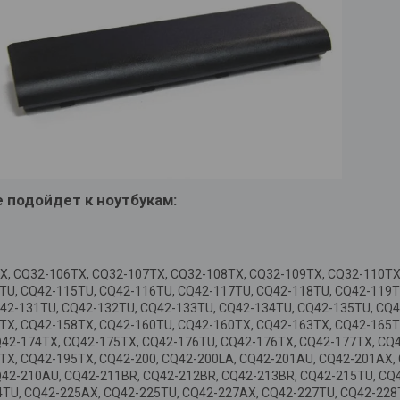
 подойдет к ноутбукам:
X, CQ32-106TX, CQ32-107TX, CQ32-108TX, CQ32-109TX, CQ32-110TX
TU, CQ42-115TU, CQ42-116TU, CQ42-117TU, CQ42-118TU, CQ42-119TU
Q42-131TU, CQ42-132TU, CQ42-133TU, CQ42-134TU, CQ42-135TU, CQ4
TX, CQ42-158TX, CQ42-160TU, CQ42-160TX, CQ42-163TX, CQ42-165T
Q42-174TX, CQ42-175TX, CQ42-176TU, CQ42-176TX, CQ42-177TX, CQ
TX, CQ42-195TX, CQ42-200, CQ42-200LA, CQ42-201AU, CQ42-201AX,
Q42-210AU, CQ42-211BR, CQ42-212BR, CQ42-213BR, CQ42-215TU, CQ
TU, CQ42-225AX, CQ42-225TU, CQ42-227AX, CQ42-227TU, CQ42-228T