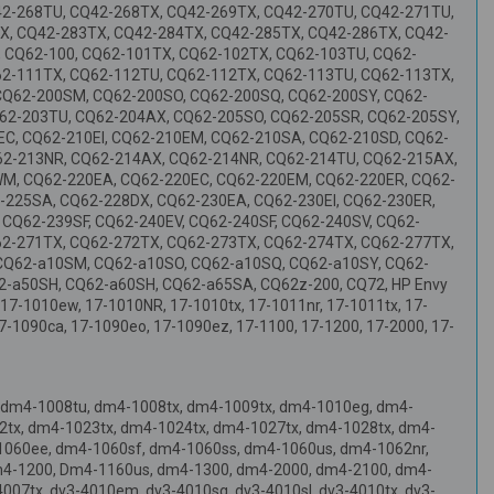
42-268TU, CQ42-268TX, CQ42-269TX, CQ42-270TU, CQ42-271TU,
X, CQ42-283TX, CQ42-284TX, CQ42-285TX, CQ42-286TX, CQ42-
, CQ62-100, CQ62-101TX, CQ62-102TX, CQ62-103TU, CQ62-
62-111TX, CQ62-112TU, CQ62-112TX, CQ62-113TU, CQ62-113TX,
CQ62-200SM, CQ62-200SO, CQ62-200SQ, CQ62-200SY, CQ62-
62-203TU, CQ62-204AX, CQ62-205SO, CQ62-205SR, CQ62-205SY,
C, CQ62-210EI, CQ62-210EM, CQ62-210SA, CQ62-210SD, CQ62-
62-213NR, CQ62-214AX, CQ62-214NR, CQ62-214TU, CQ62-215AX,
M, CQ62-220EA, CQ62-220EC, CQ62-220EM, CQ62-220ER, CQ62-
-225SA, CQ62-228DX, CQ62-230EA, CQ62-230EI, CQ62-230ER,
CQ62-239SF, CQ62-240EV, CQ62-240SF, CQ62-240SV, CQ62-
62-271TX, CQ62-272TX, CQ62-273TX, CQ62-274TX, CQ62-277TX,
 CQ62-a10SM, CQ62-a10SO, CQ62-a10SQ, CQ62-a10SY, CQ62-
-a50SH, CQ62-a60SH, CQ62-a65SA, CQ62z-200, CQ72, HP Envy
, 17-1010ew, 17-1010NR, 17-1010tx, 17-1011nr, 17-1011tx, 17-
7-1090ca, 17-1090eo, 17-1090ez, 17-1100, 17-1200, 17-2000, 17-
 dm4-1008tu, dm4-1008tx, dm4-1009tx, dm4-1010eg, dm4-
2tx, dm4-1023tx, dm4-1024tx, dm4-1027tx, dm4-1028tx, dm4-
1060ee, dm4-1060sf, dm4-1060ss, dm4-1060us, dm4-1062nr,
m4-1200, Dm4-1160us, dm4-1300, dm4-2000, dm4-2100, dm4-
4007tx, dv3-4010em, dv3-4010sg, dv3-4010sl, dv3-4010tx, dv3-