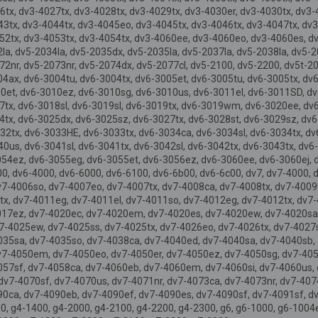
6tx, dv3-4027tx, dv3-4028tx, dv3-4029tx, dv3-4030er, dv3-4030tx, dv3-
43tx, dv3-4044tx, dv3-4045eo, dv3-4045tx, dv3-4046tx, dv3-4047tx, dv
52tx, dv3-4053tx, dv3-4054tx, dv3-4060ee, dv3-4060eo, dv3-4060es, d
la, dv5-2034la, dv5-2035dx, dv5-2035la, dv5-2037la, dv5-2038la, dv5-2
2nr, dv5-2073nr, dv5-2074dx, dv5-2077cl, dv5-2100, dv5-2200, dv5t-20
04ax, dv6-3004tu, dv6-3004tx, dv6-3005et, dv6-3005tu, dv6-3005tx, dv
0et, dv6-3010ez, dv6-3010sg, dv6-3010us, dv6-3011el, dv6-3011SD, dv6
17tx, dv6-3018sl, dv6-3019sl, dv6-3019tx, dv6-3019wm, dv6-3020ee, dv
24tx, dv6-3025dx, dv6-3025sz, dv6-3027tx, dv6-3028st, dv6-3029sz, dv
32tx, dv6-3033HE, dv6-3033tx, dv6-3034ca, dv6-3034sl, dv6-3034tx, dv
40us, dv6-3041sl, dv6-3041tx, dv6-3042sl, dv6-3042tx, dv6-3043tx, dv
054ez, dv6-3055eg, dv6-3055et, dv6-3056ez, dv6-3060ee, dv6-3060ej, 
0, dv6-4000, dv6-6000, dv6-6100, dv6-6b00, dv6-6c00, dv7, dv7-4000, 
v7-4006so, dv7-4007eo, dv7-4007tx, dv7-4008ca, dv7-4008tx, dv7-4009
tx, dv7-4011eg, dv7-4011el, dv7-4011so, dv7-4012eg, dv7-4012tx, dv7-
017ez, dv7-4020ec, dv7-4020em, dv7-4020es, dv7-4020ew, dv7-4020sa,
v7-4025ew, dv7-4025ss, dv7-4025tx, dv7-4026eo, dv7-4026tx, dv7-4027
035sa, dv7-4035so, dv7-4038ca, dv7-4040ed, dv7-4040sa, dv7-4040sb, 
7-4050em, dv7-4050eo, dv7-4050er, dv7-4050ez, dv7-4050sg, dv7-4050
057sf, dv7-4058ca, dv7-4060eb, dv7-4060em, dv7-4060si, dv7-4060us, 
7-4070sf, dv7-4070us, dv7-4071nr, dv7-4073ca, dv7-4073nr, dv7-4074
90ca, dv7-4090eb, dv7-4090ef, dv7-4090es, dv7-4090sf, dv7-4091sf, dv
0, g4-1400, g4-2000, g4-2100, g4-2200, g4-2300, g6, g6-1000, g6-1004e