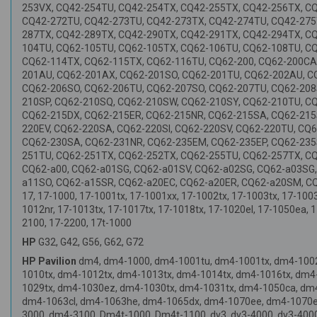
253VX, CQ42-254TU, CQ42-254TX, CQ42-255TX, CQ42-256TX, C
CQ42-272TU, CQ42-273TU, CQ42-273TX, CQ42-274TU, CQ42-275
287TX, CQ42-289TX, CQ42-290TX, CQ42-291TX, CQ42-294TX, CQ
104TU, CQ62-105TU, CQ62-105TX, CQ62-106TU, CQ62-108TU, C
CQ62-114TX, CQ62-115TX, CQ62-116TU, CQ62-200, CQ62-200CA
201AU, CQ62-201AX, CQ62-201SO, CQ62-201TU, CQ62-202AU, C
CQ62-206SO, CQ62-206TU, CQ62-207SO, CQ62-207TU, CQ62-208
210SP, CQ62-210SQ, CQ62-210SW, CQ62-210SY, CQ62-210TU, C
CQ62-215DX, CQ62-215ER, CQ62-215NR, CQ62-215SA, CQ62-215
220EV, CQ62-220SA, CQ62-220SI, CQ62-220SV, CQ62-220TU, CQ
CQ62-230SA, CQ62-231NR, CQ62-235EM, CQ62-235EP, CQ62-235S
251TU, CQ62-251TX, CQ62-252TX, CQ62-255TU, CQ62-257TX, C
CQ62-a00, CQ62-a01SG, CQ62-a01SV, CQ62-a02SG, CQ62-a03SG
a11SO, CQ62-a15SR, CQ62-a20EC, CQ62-a20ER, CQ62-a20SM, CQ
17, 17-1000, 17-1001tx, 17-1001xx, 17-1002tx, 17-1003tx, 17-100
1012nr, 17-1013tx, 17-1017tx, 17-1018tx, 17-1020el, 17-1050ea,
2100, 17-2200, 17t-1000
HP
G32, G42, G56, G62, G72
HP Pavilion
dm4, dm4-1000, dm4-1001tu, dm4-1001tx, dm4-1002
1010tx, dm4-1012tx, dm4-1013tx, dm4-1014tx, dm4-1016tx, dm4
1029tx, dm4-1030ez, dm4-1030tx, dm4-1031tx, dm4-1050ca, dm
dm4-1063cl, dm4-1063he, dm4-1065dx, dm4-1070ee, dm4-1070e
3000, dm4-3100, Dm4t-1000, Dm4t-1100, dv3, dv3-4000, dv3-4000s