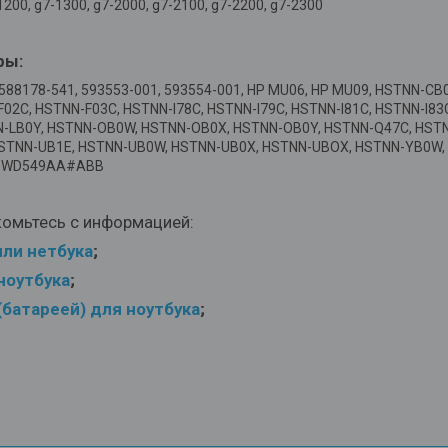
1200, g7-1300, g7-2000, g7-2100, g7-2200, g7-2300
ры:
1, 588178-541, 593553-001, 593554-001, HP MU06, HP MU09, HSTNN
C, HSTNN-F03C, HSTNN-I78C, HSTNN-I79C, HSTNN-I81C, HSTNN-I83C
TNN-LB0Y, HSTNN-OB0W, HSTNN-OB0X, HSTNN-OB0Y, HSTNN-Q47C, HS
HSTNN-UB1E, HSTNN-UB0W, HSTNN-UB0X, HSTNN-UBOX, HSTNN-YB0W,
, WD549AA#ABB
комьтесь с информацией:
или нетбука
;
ноутбука
;
батареей) для ноутбука
;