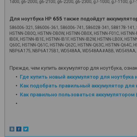
1d00, g6-2000, g6-2100, g6-2200, g6-2300, g7-1000, g7-1100, g7-
Для ноутбука HP
655
также подойдут аккумулято
586006-321, 586006-361, 586006-741, 586028-341, 588178-14
HSTNN-DB0Q, HSTNN-DB0W, HSTNN-DB0X, HSTNN-F01C, HSTNN-F02
IB0X, HSTNN-IB1E, HSTNN-IB1F, HSTNN-IB2W, HSTNN-LB0X, HS
Q60C, HSTNN-Q61C, HSTNN-Q62C, HSTNN-Q63C, HSTNN-Q64C, 
NBP6A175, NBP6A175B1, WD548AA, WD548AA#ABB, WD549AA
Прежде, чем купить аккумулятор для ноутбука, озна
Где купить новый аккумулятор для ноутбука 
Как подобрать правильный аккумулятор для 
Как правильно пользоваться аккумулятором (