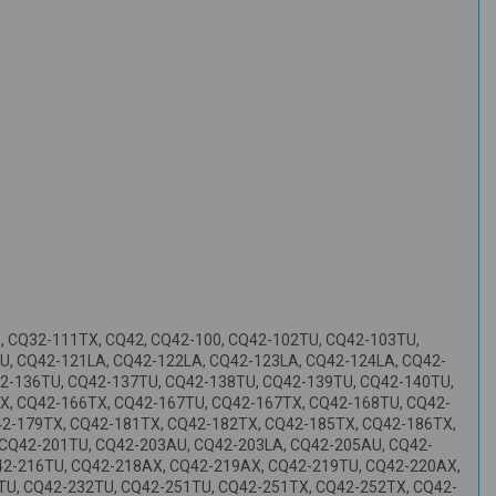
, CQ32-111TX, CQ42, CQ42-100, CQ42-102TU, CQ42-103TU,
, CQ42-121LA, CQ42-122LA, CQ42-123LA, CQ42-124LA, CQ42-
2-136TU, CQ42-137TU, CQ42-138TU, CQ42-139TU, CQ42-140TU,
X, CQ42-166TX, CQ42-167TU, CQ42-167TX, CQ42-168TU, CQ42-
42-179TX, CQ42-181TX, CQ42-182TX, CQ42-185TX, CQ42-186TX,
 CQ42-201TU, CQ42-203AU, CQ42-203LA, CQ42-205AU, CQ42-
42-216TU, CQ42-218AX, CQ42-219AX, CQ42-219TU, CQ42-220AX,
U, CQ42-232TU, CQ42-251TU, CQ42-251TX, CQ42-252TX, CQ42-