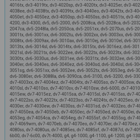
4016tx, dv3-4019tx, dv3-4020sp, dv3-4020tx, dv3-4025er, dv3-402
4038ee, dv3-4038tx, dv3-4039tx, dv3-4040eo, dv3-4042tx, dv3-40
4050et, dv3-4050ez, dv3-4050sp, dv3-4050ss, dv3-4051tx, dv3-40
4200, dv3-4300, dv5, dv5-2000, dv5-2008ca, dv5-2028ca, dv5-2032
2047ca, dv5-2048la, dv5-2050ca, dv5-2051xx, dv5-2070us, dv5-207
3001tx, dv6-3001xx, dv6-3002tu, dv6-3002xx, dv6-3003xx, dv6-30
3008tx, dv6-3009ax, dv6-3010ax, dv6-3010ej, dv6-3010el, dv6-301
3013tx, dv6-3014sl, dv6-3014tx, dv6-3015tx, dv6-3016ez, dv6-30
3021sl, dv6-3021tx, dv6-3022ee, dv6-3022tx, dv6-3023tx, dv6-30
3030tx, dv6-3030us, dv6-3031ee, dv6-3031tx, dv6-3032ee, dv6-30
3040er, dv6-3040es, dv6-3040ez, dv6-3040sd, dv6-3040sl, dv6-30
3051sg, dv6-3051xx, dv6-3052ee, dv6-3052tx, dv6-3053eg, dv6-3
dv6-3080er, dv6-3088la, dv6-3090ca, dv6-3100, dv6-3200, dv6-330
dv7-4003xx, dv7-4004ez, dv7-4004tx, dv7-4005so, dv7-4005sw, d
4010sl, dv7-4010so, dv7-4010sv, dv7-4010sw, dv6-6000, dv7-4010
4015ew, dv7-4015ez, dv7-4015sa, dv7-4015sl, dv7-4015ss, dv7-4
dv7-4022so, dv7-4022tx, dv7-4023so, dv7-4024tx, dv7-4025eo, d
4030er, dv7-4030ew, dv7-4030ss, dv7-4031sd, dv7-4032eo, dv7-4
dv7-4050ea, dv7-4050eb, dv7-4050ec, dv7-4050ed, dv7-4050ei, dv
4053eg, dv7-4054ca, dv7-4054eg, dv7-4055sf, dv7-4055sg, dv7-4
dv7-4069wm, dv7-4070eb, dv7-4070eo, dv7-4070er, dv7-4070ez, dv
4080ss, dv7-4080us, dv7-4085es, dv7-4085sf, dv7-4087cl, dv7-40
6b00, dv7-6c00, dv7t-4000, g4, g4-1000, g4-1100, g4-1200, g4-130