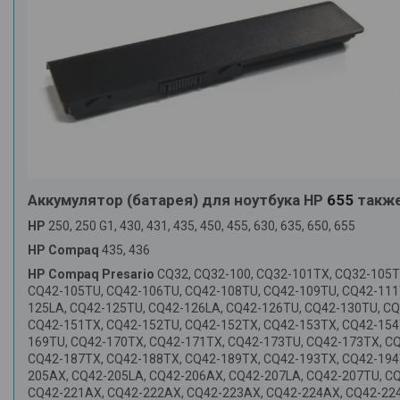
Аккумулятор (батарея) для ноутбука HP
655
также
HP
250, 250 G1, 430, 431, 435, 450, 455, 630, 635, 650, 655
HP Compaq
435, 436
HP Compaq Presario
CQ32, CQ32-100, CQ32-101TX, CQ32-105T
CQ42-105TU, CQ42-106TU, CQ42-108TU, CQ42-109TU, CQ42-111
125LA, CQ42-125TU, CQ42-126LA, CQ42-126TU, CQ42-130TU, C
CQ42-151TX, CQ42-152TU, CQ42-152TX, CQ42-153TX, CQ42-154
169TU, CQ42-170TX, CQ42-171TX, CQ42-173TU, CQ42-173TX, C
CQ42-187TX, CQ42-188TX, CQ42-189TX, CQ42-193TX, CQ42-194
205AX, CQ42-205LA, CQ42-206AX, CQ42-207LA, CQ42-207TU, C
CQ42-221AX, CQ42-222AX, CQ42-223AX, CQ42-224AX, CQ42-224