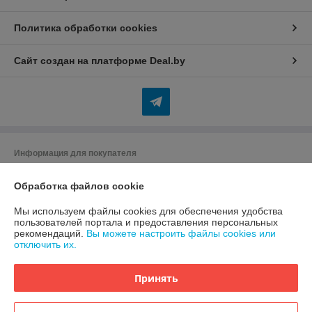
Политика обработки cookies
Сайт создан на платформе Deal.by
Информация для покупателя
Индивидуальный предприниматель:
Индивидуальный
предприниматель Бердников Юрий Сергеевич
Обработка файлов cookie
225416, г.Барановичи, ул. Жукова, д 16/4 кв 103
Мы используем файлы cookies для обеспечения удобства
Регистрационный номер ЕГР: 290355144
пользователей портала и предоставления персональных
рекомендаций.
Вы можете настроить файлы cookies или
УНП: 290355144
отключить их.
Регистрационный орган: Минский горисполком
Принять
Дата регистрации компании: 27.01.2020
Ссылка на свидетельство/лицензию