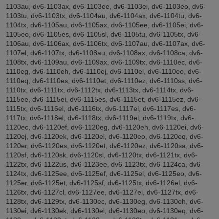
1103au, dv6-1103ax, dv6-1103ee, dv6-1103ei, dv6-1103eo, dv6-
1103tu, dv6-1103tx, dv6-1104au, dv6-1104ax, dv6-1104tu, dv6-
1104tx, dv6-1105au, dv6-1105ax, dv6-1105ee, dv6-1105ei, dv6-
1105eo, dv6-1105es, dv6-1105sl, dv6-1105tu, dv6-1105tx, dv6-
1106au, dv6-1106ax, dv6-1106tx, dv6-1107au, dv6-1107ax, dv6-
1107el, dv6-1107tx, dv6-1108au, dv6-1108ax, dv6-1108ca, dv6-
1108tx, dv6-1109au, dv6-1109ax, dv6-1109tx, dv6-1110ec, dv6-
1110eg, dv6-1110eh, dv6-1110ej, dv6-1110el, dv6-1110eo, dv6-
1110eq, dv6-1110es, dv6-1110et, dv6-1110ez, dv6-1110ss, dv6-
1110tx, dv6-1111tx, dv6-1112tx, dv6-1113tx, dv6-1114tx, dv6-
1115ee, dv6-1115ei, dv6-1115es, dv6-1115et, dv6-1115ez, dv6-
1115tx, dv6-1116el, dv6-1116tx, dv6-1117el, dv6-1117es, dv6-
1117tx, dv6-1118el, dv6-1118tx, dv6-1119el, dv6-1119tx, dv6-
1120ec, dv6-1120ef, dv6-1120eg, dv6-1120eh, dv6-1120ei, dv6-
1120ej, dv6-1120ek, dv6-1120el, dv6-1120eo, dv6-1120eq, dv6-
1120er, dv6-1120es, dv6-1120et, dv6-1120ez, dv6-1120sa, dv6-
1120sf, dv6-1120sk, dv6-1120sl, dv6-1120tx, dv6-1121tx, dv6-
1122tx, dv6-1122us, dv6-1123ee, dv6-1123tx, dv6-1124ca, dv6-
1124tx, dv6-1125ee, dv6-1125ef, dv6-1125el, dv6-1125eo, dv6-
1125er, dv6-1125et, dv6-1125sf, dv6-1125tx, dv6-1126el, dv6-
1126tx, dv6-1127cl, dv6-1127ee, dv6-1127el, dv6-1127tx, dv6-
1128tx, dv6-1129tx, dv6-1130ec, dv6-1130eg, dv6-1130eh, dv6-
1130ei, dv6-1130ek, dv6-1130el, dv6-1130eo, dv6-1130eq, dv6-