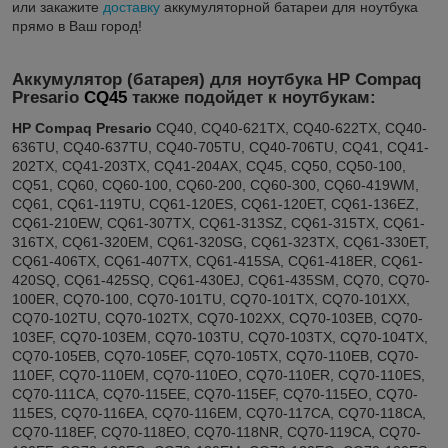
или закажите
доставку
аккумуляторной батареи для ноутбука
прямо в Ваш город!
Аккумулятор (батарея) для ноутбука HP Compaq
Presario
CQ45
также подойдет к ноутбукам:
HP Compaq Presario
CQ40, CQ40-621TX, CQ40-622TX, CQ40-
636TU, CQ40-637TU, CQ40-705TU, CQ40-706TU, CQ41, CQ41-
202TX, CQ41-203TX, CQ41-204AX, CQ45, CQ50, CQ50-100,
CQ51, CQ60, CQ60-100, CQ60-200, CQ60-300, CQ60-419WM,
CQ61, CQ61-119TU, CQ61-120ES, CQ61-120ET, CQ61-136EZ,
CQ61-210EW, CQ61-307TX, CQ61-313SZ, CQ61-315TX, CQ61-
316TX, CQ61-320EM, CQ61-320SG, CQ61-323TX, CQ61-330ET,
CQ61-406TX, CQ61-407TX, CQ61-415SA, CQ61-418ER, CQ61-
420SQ, CQ61-425SQ, CQ61-430EJ, CQ61-435SM, CQ70, CQ70-
100ER, CQ70-100, CQ70-101TU, CQ70-101TX, CQ70-101XX,
CQ70-102TU, CQ70-102TX, CQ70-102XX, CQ70-103EB, CQ70-
103EF, CQ70-103EM, CQ70-103TU, CQ70-103TX, CQ70-104TX,
CQ70-105EB, CQ70-105EF, CQ70-105TX, CQ70-110EB, CQ70-
110EF, CQ70-110EM, CQ70-110EO, CQ70-110ER, CQ70-110ES,
CQ70-111CA, CQ70-115EE, CQ70-115EF, CQ70-115EO, CQ70-
115ES, CQ70-116EA, CQ70-116EM, CQ70-117CA, CQ70-118CA,
CQ70-118EF, CQ70-118EO, CQ70-118NR, CQ70-119CA, CQ70-