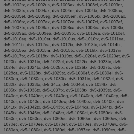
dv5-1002tx, dv5-1002us, dv5-1003ax, dv5-1003cl, dv5-1003nr,
dv5-1003tx, dv5-1004ax, dv5-1004nr, dv5-1004tx, dv5-1005ax,
dv5-1005ef, dv5-1005eg, dv5-1005em, dv5-1005tx, dv5-1006ax,
dv5-1006tx, dv5-1007ax, dv5-1007ca, dv5-1007cl, dv5-1007ef,
dv5-1007tx, dv5-1008ax, dv5-1008ca, dv5-1008ea, dv5-1008tx,
dv5-1009ax, dv5-1009ea, dv5-1009tx, dv5-1010ea, dv5-1010ef,
dv5-1010eg, dv5-1010et, dv5-1010us, dv5-1010tx, dv5-1011ea,
dv5-1011tx, dv5-1012ea, dv5-1012tx, dv5-1013tx, dv5-1014tx,
dv5-1015ea, dv5-1015nr, dv5-1015tx, dv5-1016tx, dv5-1017nr,
dv5-1017tx, dv5-1018tx, dv5-1019tx, dv5-1020el, dv5-1020et, dv5-
1020tx, dv5-1021tx, dv5-1022el, dv5-1022tx, dv5-1023tx, dv5-
1024el, dv5-1024tx, dv5-1025tx, dv5-1026tx, dv5-1027tx, dv5-
1028ca, dv5-1028tx, dv5-1029tx, dv5-1030ef, dv5-1030el, dv5-
1030ep, dv5-1030es, dv5-1030tx, dv5-1031tx, dv5-1032el, dv5-
1032tx, dv5-1033tx, dv5-34ca, dv5-1034el, dv5-1034tx, dv5-
1035tx, dv5-1036tx, dv5-1037tx, dv5-1038tx, dv5-1039tx, dv5-
1040ec, dv5-1040ee, dv5-1040eg, dv5-1040eh, dv5-1040ep, dv5-
1040er, dv5-1040et, dv5-1040ew, dv5-1040ez, dv5-1040tx, dv5-
1041tx, dv5-1042tx, dv5-1043tx, dv5-1044ca, dv5-1044tx, dv5-
1045tx, dv5-1046tx, dv5-1048er, dv5-1050ei, dv5-1050ek, dv5-
1050er, dv5-1050es, dv5-1060ec, dv5-1060ee, dv5-1060ew, dv5-
1070ec, dv5-1070ee, dv5-1070er, dv5-1070es, dv5-1070ew, dv5-
1080eh, dv5-1080ei, dv5-1080el, dv5-1087eo, dv5-1090es, dv5-