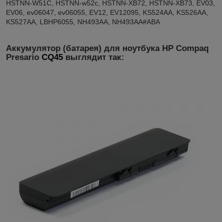
HSTNN-W51C, HSTNN-w52c, HSTNN-XB72, HSTNN-XB73, EV03,
EV06, ev06047, ev06055, EV12, EV12095, KS524AA, KS526AA,
KS527AA, LBHP6055, NH493AA, NH493AA#ABA
Аккумулятор (батарея) для ноутбука HP Compaq
Presario
CQ45
выглядит так: