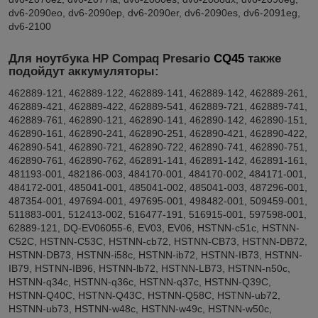
dv6-2090eo, dv6-2090ep, dv6-2090er, dv6-2090es, dv6-2091eg,
dv6-2100
Для ноутбука HP Compaq Presario
CQ45
также
подойдут аккумуляторы:
462889-121, 462889-122, 462889-141, 462889-142, 462889-261,
462889-421, 462889-422, 462889-541, 462889-721, 462889-741,
462889-761, 462890-121, 462890-141, 462890-142, 462890-151,
462890-161, 462890-241, 462890-251, 462890-421, 462890-422,
462890-541, 462890-721, 462890-722, 462890-741, 462890-751,
462890-761, 462890-762, 462891-141, 462891-142, 462891-161,
481193-001, 482186-003, 484170-001, 484170-002, 484171-001,
484172-001, 485041-001, 485041-002, 485041-003, 487296-001,
487354-001, 497694-001, 497695-001, 498482-001, 509459-001,
511883-001, 512413-002, 516477-191, 516915-001, 597598-001,
62889-121, DQ-EV06055-6, EV03, EV06, HSTNN-c51c, HSTNN-
C52C, HSTNN-C53C, HSTNN-cb72, HSTNN-CB73, HSTNN-DB72,
HSTNN-DB73, HSTNN-i58c, HSTNN-ib72, HSTNN-IB73, HSTNN-
IB79, HSTNN-IB96, HSTNN-lb72, HSTNN-LB73, HSTNN-n50c,
HSTNN-q34c, HSTNN-q36c, HSTNN-q37c, HSTNN-Q39C,
HSTNN-Q40C, HSTNN-Q43C, HSTNN-Q58C, HSTNN-ub72,
HSTNN-ub73, HSTNN-w48c, HSTNN-w49c, HSTNN-w50c,