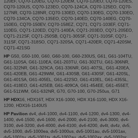
120EF, CQ70-120EG, CQ70-120EM, CQ70-120EO, CQ70-120ES,
CQ70-120US, CQ70-123EO, CQ70-124CA, CQ70-125EO, CQ70-
127NR, CQ70-128NR, CQ70-130ED, CQ70-130EG, CQ70-130EO,
CQ70-134CA, CQ70-135EO, CQ70-140ED, CQ70-140EG, CQ70-
150EG, CQ70-150EV, CQ70-158EZ, CQ71, CQ71-103EF, CQ71-
110EG, CQ71-120ED, CQ71-140EA, CQ71-203EO, CQ71-205EO,
CQ71-212SF, CQ71-250SB, CQ71-305SF, CQ71-310SF, CQ71-
311SF, CQ71-318SO, CQ71-320SA, CQ71-420ER, CQ71-420SM,
CQ71-421SG
HP
G50, G50-100, G60, G60-100, G60-230US, G61, G61-104TU,
G61-110SA, G61-110EA, G61-203TU, G61-302TU, G61-306NR,
G61-322NR, G61-329CA, G61-336NR, G61-407SL, G61-420EA,
G61-420EB, G61-429WM, G61-430SB, G61-430SF, G61-420SL,
G61-401SA, G61-405EL, G61-422SO, G61-410EL, G61-435SL,
G61-418EO, G61-425EB, G61-409CA, G61-454EE, G61-455ET,
G61-511WM, G61-632NR, G70, G70-100, G70-250us, G71
HP HDX
16, HDX16T, HDX X16-1000, HDX X16-1100, HDX X16-
1200, HDX16-1140US
HP Pavilion
dv4, dv4-1000, dv4-1100, dv4-1200, dv4-1300, dv4-
1400, dv4-1500, dv4-1600, dv4-2000, dv4-2100, dv4-3000, dv4-
3100, dv4-3200, dv4-4000, dv4-4100, dv4-4200, dv4t, dv4z, dv5,
dv5-1000, dv5-1000ea, dv5-1000us, dv5-1001au, dv5-1001ax,
dv5-1001tu, dv5-1001tx, dv5-1002au, dv5-1002ax, dv5-1002nr,