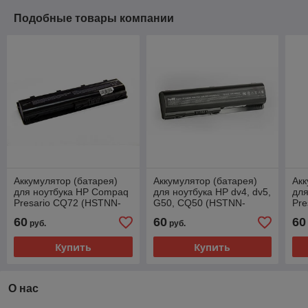
Подобные товары компании
Аккумулятор (батарея)
Аккумулятор (батарея)
Акк
для ноутбука HP Compaq
для ноутбука HP dv4, dv5,
дл
Presario CQ72 (HSTNN-
G50, CQ50 (HSTNN-
Pre
LB0W, MU06) 10.8V
CB72, EV06) 10.8V
CB7
60
60
60
руб.
руб.
5200mAh
5200mAh
52
Купить
Купить
О нас