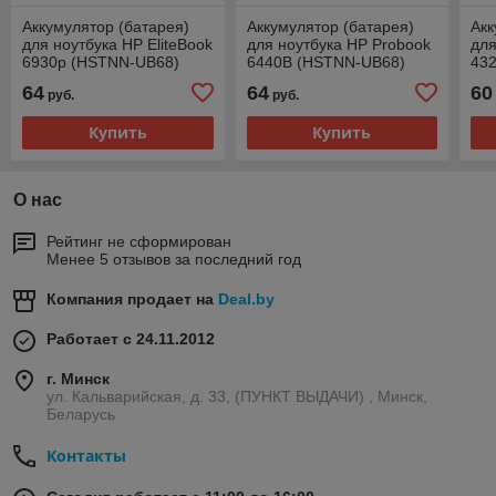
Аккумулятор (батарея)
Аккумулятор (батарея)
Акк
для ноутбука HP EliteBook
для ноутбука HP Probook
для
6930p (HSTNN-UB68)
6440B (HSTNN-UB68)
432
11.1V 5200mAh
11.1V 5200mAh
PH
64
64
60
руб.
руб.
Купить
Купить
О нас
Рейтинг не сформирован
Менее 5 отзывов за последний год
Компания продает на
Deal.by
Работает с 24.11.2012
г. Минск
ул. Кальварийская, д. 33, (ПУНКТ ВЫДАЧИ) , Минск,
Беларусь
Контакты