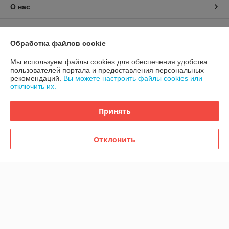
О нас
Контакты
Обработка файлов cookie
Доставка и оплата
Мы используем файлы cookies для обеспечения удобства
пользователей портала и предоставления персональных
рекомендаций.
Вы можете настроить файлы cookies или
График работы
отключить их.
Полная версия сайта
Принять
Политика обработки cookies
Отклонить
Сайт создан на платформе Deal.by
Информация для покупателя