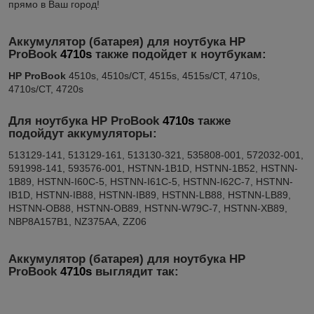
прямо в Ваш город!
Аккумулятор (батарея) для ноутбука
HP
ProBook
4710s
также подойдет к ноутбукам:
HP ProBook
4510s, 4510s/CT, 4515s, 4515s/CT, 4710s,
4710s/CT, 4720s
Для ноутбука HP
ProBook
4710s
также
подойдут аккумуляторы:
513129-141, 513129-161, 513130-321, 535808-001, 572032-001,
591998-141, 593576-001, HSTNN-1B1D, HSTNN-1B52, HSTNN-
1B89, HSTNN-I60C-5, HSTNN-I61C-5, HSTNN-I62C-7, HSTNN-
IB1D, HSTNN-IB88, HSTNN-IB89, HSTNN-LB88, HSTNN-LB89,
HSTNN-OB88, HSTNN-OB89, HSTNN-W79C-7, HSTNN-XB89,
NBP8A157B1, NZ375AA, ZZ06
Аккумулятор (батарея) для ноутбука HP
ProBook
4710s
выглядит так: