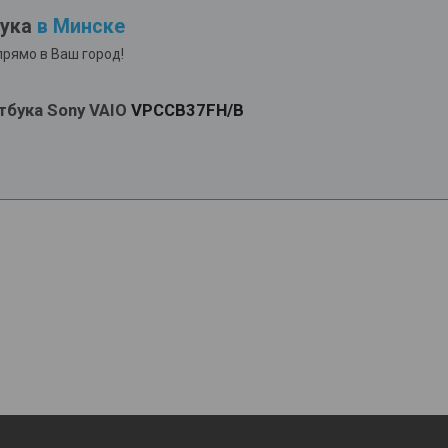
бука
в Минске
прямо в Ваш город!
тбука Sony VAIO
VPCCB37FH/B