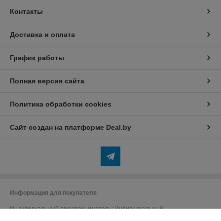
Контакты
Доставка и оплата
График работы
Полная версия сайта
Политика обработки cookies
Сайт создан на платформе Deal.by
Информация для покупателя
Индивидуальный предприниматель:
Индивидуальный
предприниматель Бердников Юрий Сергеевич