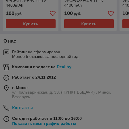
VPCEG17FH/W 11.1V
VPCEG25EG/B 11.1V
VP
4400mAh
4400mAh
44
100
100
10
руб.
руб.
Купить
Купить
О нас
Рейтинг не сформирован
Менее 5 отзывов за последний год
Компания продает на
Deal.by
Работает с 24.11.2012
г. Минск
ул. Кальварийская, д. 33, (ПУНКТ ВЫДАЧИ) , Минск,
Беларусь
Контакты
Сегодня работает с 11:00 до 16:00
Показать весь график работы