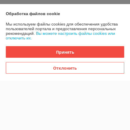
Контакты
Обработка файлов cookie
Доставка и оплата
Мы используем файлы cookies для обеспечения удобства
пользователей портала и предоставления персональных
рекомендаций.
Вы можете настроить файлы cookies или
График работы
отключить их.
Полная версия сайта
Принять
Политика обработки cookies
Отклонить
Сайт создан на платформе Deal.by
Информация для покупателя
Индивидуальный предприниматель:
Индивидуальный
предприниматель Бердников Юрий Сергеевич