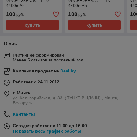
VPCEG25EN/W 11.1V
VPCEH25EN/W 11.1V
VP
4400mAh
4400mAh
44
100
100
10
руб.
руб.
Купить
Купить
О нас
Рейтинг не сформирован
Менее 5 отзывов за последний год
Компания продает на
Deal.by
Работает с 24.11.2012
г. Минск
ул. Кальварийская, д. 33, (ПУНКТ ВЫДАЧИ) , Минск,
Беларусь
Контакты
Сегодня работает с 11:00 до 16:00
Показать весь график работы