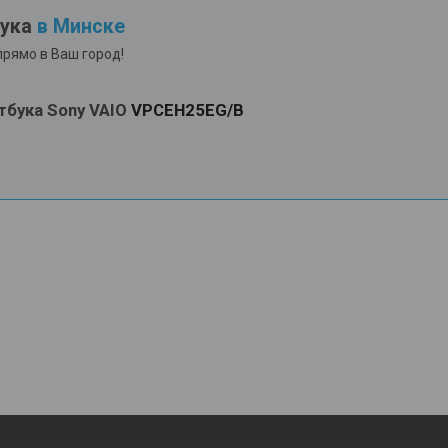
бука
в Минске
прямо в Ваш город!
тбука Sony VAIO
VPCEH25EG/B