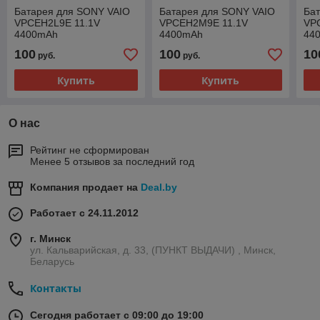
Батарея для SONY VAIO
Батарея для SONY VAIO
Ба
VPCEH2L9E 11.1V
VPCEH2M9E 11.1V
VP
4400mAh
4400mAh
44
100
100
10
руб.
руб.
Купить
Купить
О нас
Рейтинг не сформирован
Менее 5 отзывов за последний год
Компания продает на
Deal.by
Работает с 24.11.2012
г. Минск
ул. Кальварийская, д. 33, (ПУНКТ ВЫДАЧИ) , Минск,
Беларусь
Контакты
Сегодня работает с 09:00 до 19:00