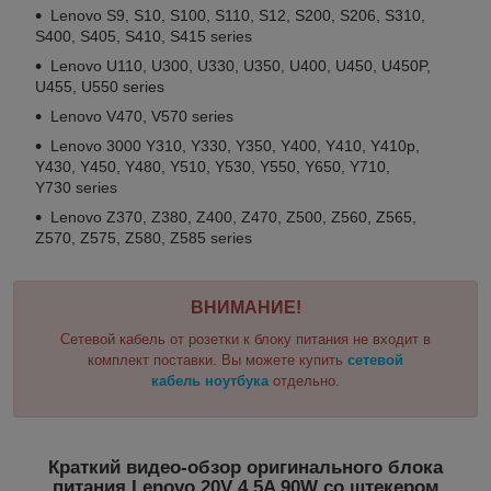
Lenovo S9, S10, S100, S110, S12, S200, S206, S310,
S400, S405, S410, S415 series
Lenovo U110, U300, U330, U350, U400, U450, U450P,
U455, U550 series
Lenovo V470, V570 series
Lenovo 3000 Y310, Y330, Y350, Y400, Y410, Y410p,
Y430, Y450, Y480, Y510, Y530, Y550, Y650, Y710,
Y730 series
Lenovo Z370, Z380, Z400, Z470, Z500, Z560, Z565,
Z570, Z575, Z580, Z585 series
ВНИМАНИЕ!
Сетевой кабель от розетки к блоку питания не входит в
комплект поставки. Вы можете купить
сетевой
кабель ноутбука
отдельно.
Краткий видео-обзор оригинального блока
питания Lenovo 20V 4.5A 90W со штекером