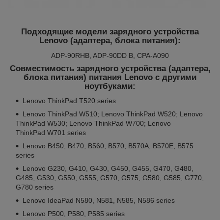
Подходящие модели зарядного устройства
Lenovo (адаптера, блока питания):
ADP-90RHB, ADP-90DD B, CPA-A090
Совместимость зарядного устройства (адаптера,
блока питания) питания Lenovo с другими
ноутбуками:
Lenovo ThinkPad T520 series
Lenovo ThinkPad W510; Lenovo ThinkPad W520; Lenovo
ThinkPad W530; Lenovo ThinkPad W700; Lenovo
ThinkPad W701 series
Lenovo B450, B470, B560, B570, B570A, B570E, B575
series
Lenovo G230, G410, G430, G450, G455, G470, G480,
G485, G530, G550, G555, G570, G575, G580, G585, G770,
G780 series
Lenovo IdeaPad N580, N581, N585, N586 series
Lenovo P500, P580, P585 series