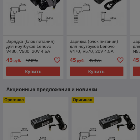
Зарядка (блок питания)
Зарядка (блок питания)
Зар
для ноутбуков Lenovo
для ноутбуков Lenovo
для
V480, V580, 20V 4.5A
V470, V570, 20V 4.5A
N53
90W, Штекер 7.9x5.5 мм
90W, штекер 5.5x2.5 мм
ште
45
45
45
49 руб.
49 руб.
руб.
руб.
Купить
Купить
Акционные предложения и новинки
Оригинал
Оригинал