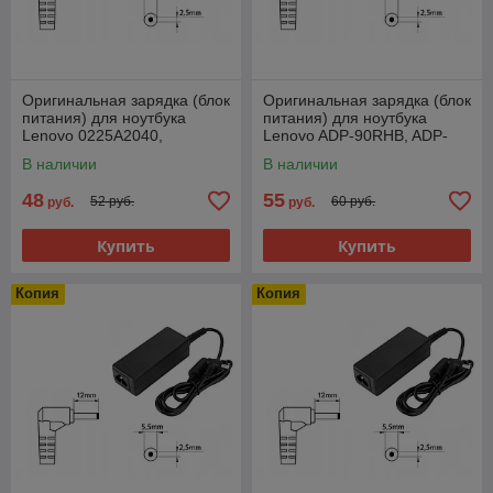
Оригинальная зарядка (блок
Оригинальная зарядка (блок
питания) для ноутбука
питания) для ноутбука
Lenovo 0225A2040,
Lenovo ADP-90RHB, ADP-
41R4441, 42312AU, 40W,
90DD B, CPA-A090, 90W,
В наличии
В наличии
штекер 5.5x2.5 мм
штекер 5.5x2.5мм
48
55
52 руб.
60 руб.
руб.
руб.
Купить
Купить
Копия
Копия