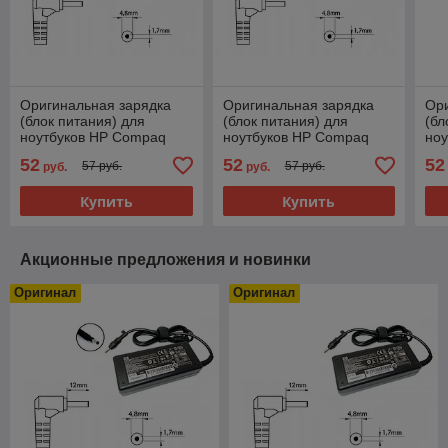
Оригинальная зарядка
Оригинальная зарядка
Ори
(блок питания) для
(блок питания) для
(бл
ноутбуков HP Compaq
ноутбуков HP Compaq
но
NC6220, NC6230, PA-
NX6110, NX6125, PA-
672
52
52
52
57 руб.
57 руб.
руб.
руб.
1650-02H, 90W, штекер
1650-02H, 90W, штекер
02H
4.8x1.7мм
4.8x1.7мм
4.8
Купить
Купить
Акционные предложения и новинки
Оригинал
Оригинал