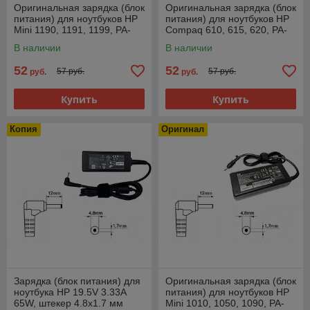
Оригинальная зарядка (блок
Оригинальная зарядка (блок
питания) для ноутбуков HP
питания) для ноутбуков HP
Mini 1190, 1191, 1199, PA-
Compaq 610, 615, 620, PA-
1650-02H, 90W, штекер
1650-02H, 90W, штекер
В наличии
В наличии
4.8x1.7мм
4.8x1.7мм
52
52
57 руб.
57 руб.
руб.
руб.
Купить
Купить
Копия
Оригинал
Зарядка (блок питания) для
Оригинальная зарядка (блок
ноутбука HP 19.5V 3.33A
питания) для ноутбуков HP
65W, штекер 4.8x1.7 мм
Mini 1010, 1050, 1090, PA-