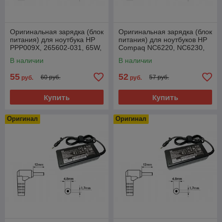
Оригинальная зарядка (блок
Оригинальная зарядка (блок
питания) для ноутбука HP
питания) для ноутбуков HP
PPP009X, 265602-031, 65W,
Compaq NC6220, NC6230,
Long type, штекер 4.8x1.7
PA-1650-02H, 90W, штекер
В наличии
В наличии
мм
4.8x1.7мм
55
52
60 руб.
57 руб.
руб.
руб.
Купить
Купить
Оригинал
Оригинал