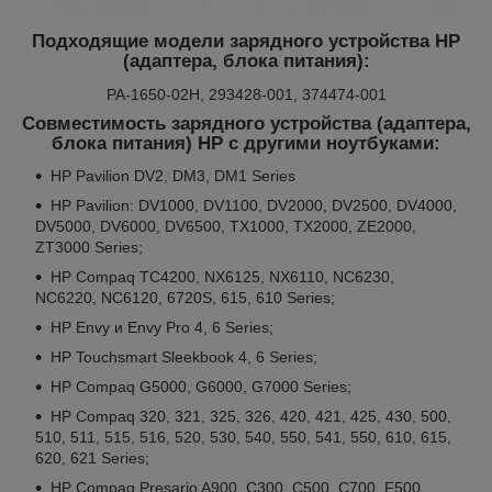
Подходящие модели зарядного устройства HP
(адаптера, блока питания):
PA-1650-02H, 293428-001, 374474-001
Совместимость зарядного устройства (адаптера,
блока питания) HP с другими ноутбуками:
HP Pavilion DV2, DM3, DM1 Series
HP Pavilion: DV1000, DV1100, DV2000, DV2500, DV4000,
DV5000, DV6000, DV6500, TX1000, TX2000, ZE2000,
ZT3000 Series;
HP Compaq TC4200, NX6125, NX6110, NC6230,
NC6220, NC6120, 6720S, 615, 610 Series;
HP Envy и Envy Pro 4, 6 Series;
HP Touchsmart Sleekbook 4, 6 Series;
HP Compaq G5000, G6000, G7000 Series;
HP Compaq 320, 321, 325, 326, 420, 421, 425, 430, 500,
510, 511, 515, 516, 520, 530, 540, 550, 541, 550, 610, 615,
620, 621 Series;
HP Compaq Presario A900, C300, C500, C700, F500,