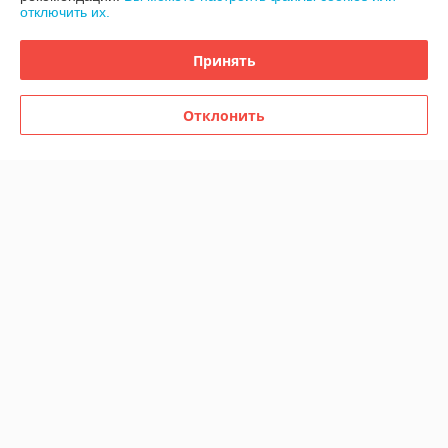
отключить их.
Купить
Купить
Принять
Показать ещё
Отклонить
О нас
Рейтинг не сформирован
Менее 5 отзывов за последний год
Компания продает на
Deal.by
Работает с 24.11.2012
г. Минск
ул. Кальварийская, д. 33, (ПУНКТ ВЫДАЧИ) , Минск,
Беларусь
Контакты
Сегодня работает с 11:00 до 16:00
Показать весь график работы