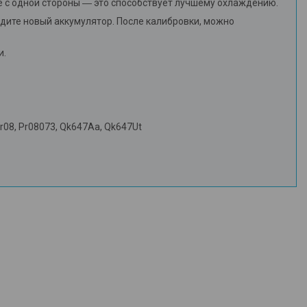
ще с одной стороны ― это способствует лучшему охлаждению.
ядите новый аккумулятор. После калибровки, можно
и.
r08, Pr08073, Qk647Aa, Qk647Ut