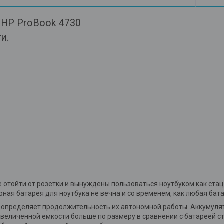
 HP ProBook 4730
ти.
те отойти от розетки и вынуждены пользоваться ноутбуком как с
ая батарея для ноутбука не вечна и со временем, как любая бата
я определяет продолжительность их автономной работы. Аккумуля
величенной емкости больше по размеру в сравнении с батареей ст