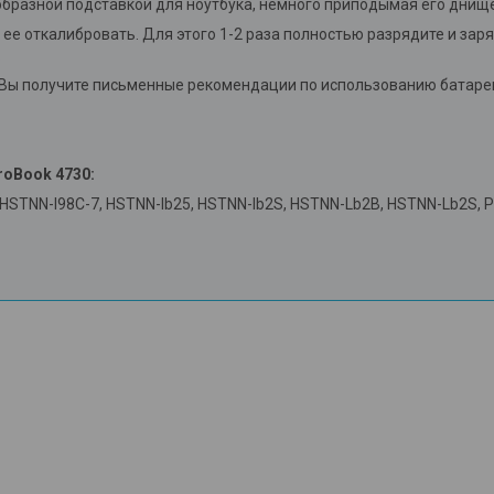
оеобразной подставкой для ноутбука, немного приподымая его дни
 ее откалибровать. Для этого 1-2 раза полностью разрядите и зар
.
y Вы получите письменные рекомендации по использованию батаре
roBook 4730
:
 HSTNN-I98C-7, HSTNN-Ib25, HSTNN-Ib2S, HSTNN-Lb2B, HSTNN-Lb2S, P