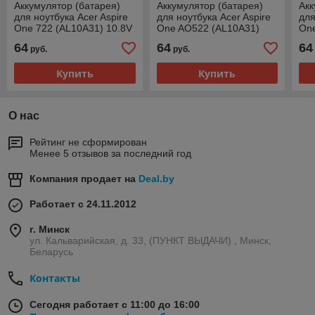
Аккумулятор (батарея)
Аккумулятор (батарея)
Акк
для ноутбука Acer Aspire
для ноутбука Acer Aspire
для
One 722 (AL10A31) 10.8V
One AO522 (AL10A31)
On
5200mAh
10.8V 5200mAh
10
64
64
64
руб.
руб.
Купить
Купить
О нас
Рейтинг не сформирован
Менее 5 отзывов за последний год
Компания продает на
Deal.by
Работает с 24.11.2012
г. Минск
ул. Кальварийская, д. 33, (ПУНКТ ВЫДАЧИ) , Минск,
Беларусь
Контакты
Сегодня работает с 11:00 до 16:00