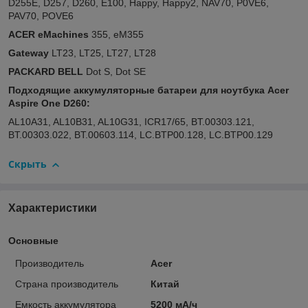
D255E, D257, D260, E100, Happy, Happy2, NAV70, P0VE6,
PAV70, POVE6
ACER eMachines
355, eM355
Gateway
LT23, LT25, LT27, LT28
PACKARD BELL
Dot S, Dot SE
Подходящие аккумуляторные батареи для ноутбука Acer
Aspire One D260:
AL10A31, AL10B31, AL10G31, ICR17/65, BT.00303.121,
BT.00303.022, BT.00603.114, LC.BTP00.128, LC.BTP00.129
Скрыть
Характеристики
Основные
Производитель
Acer
Страна производитель
Китай
Емкость аккумулятора
5200 мА/ч