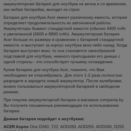
аккумуляторная батарея для ноутбука не вечна и со временем,
как любая батарейка, выходит из строя.
Батареи для ноутбука Acer имеют различному емкость, которая
определяет продолжительность их автономной работы.
Аккумуляторы бывают стандартной емкости (обычно 4400 mAh
и увеличенной (6600 и 8800 mAh). Аккумуляторная батарея
Acer больше по размеру в сравнении с батареей стандартной
емкости, и выступает за корпус ноутбука вниз либо назад. Когда
батарея выступает вниз, то она становится своеобразной
подставкой для ноутбука, немного приподымая его днище с
одной стороны - это способствует лучшему охлаждению.
Купив батарею для ноутбука Acer, помните, что Вам
необходимо ее откалибровать. Для этого 1-2 раза полностью
разрядите и зарядите новый аккумулятор. После калибровки,
можно пользоваться аккумуляторной батареей в свободном
режиме.
При покупке аккумуляторной батареи в магазине compania.by
Вы получите письменные рекомендации по использованию
батареи.
Данная батарея подойдет к ноутбукам:
ACER Aspire
One D260, 722, AOD260, AOD255, AOD260, D255,