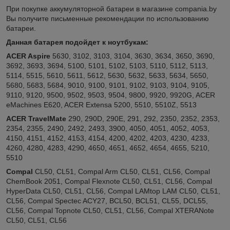
При покупке аккумуляторной батареи в магазине compania.by
Вы получите письменные рекомендации по использованию
батареи.
Данная батарея подойдет к ноутбукам:
ACER Aspire
5630, 3102, 3103, 3104, 3630, 3634, 3650, 3690,
3692, 3693, 3694, 5100, 5101, 5102, 5103, 5110, 5112, 5113,
5114, 5515, 5610, 5611, 5612, 5630, 5632, 5633, 5634, 5650,
5680, 5683, 5684, 9010, 9100, 9101, 9102, 9103, 9104, 9105,
9110, 9120, 9500, 9502, 9503, 9504, 9800, 9920, 9920G, ACER
eMachines E620, ACER Extensa 5200, 5510, 5510Z, 5513
ACER TravelMate
290, 290D, 290E, 291, 292, 2350, 2352, 2353,
2354, 2355, 2490, 2492, 2493, 3900, 4050, 4051, 4052, 4053,
4150, 4151, 4152, 4153, 4154, 4200, 4202, 4203, 4230, 4233,
4260, 4280, 4283, 4290, 4650, 4651, 4652, 4654, 4655, 5210,
5510
Compal
CL50, CL51, Compal Arm CL50, CL51, CL56, Compal
ChemBook 2051, Compal Flexnote CL50, CL51, CL56, Compal
HyperData CL50, CL51, CL56, Compal LAMtop LAM CL50, CL51,
CL56, Compal Spectec ACY27, BCL50, BCL51, CL55, DCL55,
CL56, Compal Topnote CL50, CL51, CL56, Compal XTERANote
CL50, CL51, CL56