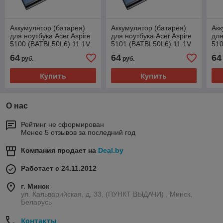
Аккумулятор (батарея)
Аккумулятор (батарея)
Акк
для ноутбука Acer Aspire
для ноутбука Acer Aspire
для
5100 (BATBL50L6) 11.1V
5101 (BATBL50L6) 11.1V
510
5200mAh
5200mAh
52
64
64
64
руб.
руб.
Купить
Купить
О нас
Рейтинг не сформирован
Менее 5 отзывов за последний год
Компания продает на
Deal.by
Работает с 24.11.2012
г. Минск
ул. Кальварийская, д. 33, (ПУНКТ ВЫДАЧИ) , Минск,
Беларусь
Контакты