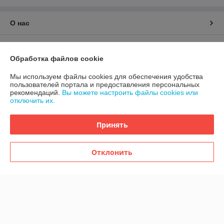
О нас
Контакты
Обработка файлов cookie
Доставка и оплата
Мы используем файлы cookies для обеспечения удобства
пользователей портала и предоставления персональных
рекомендаций.
Вы можете настроить файлы cookies или
График работы
отключить их.
Полная версия сайта
Принять
Политика обработки cookies
Отклонить
Сайт создан на платформе Deal.by