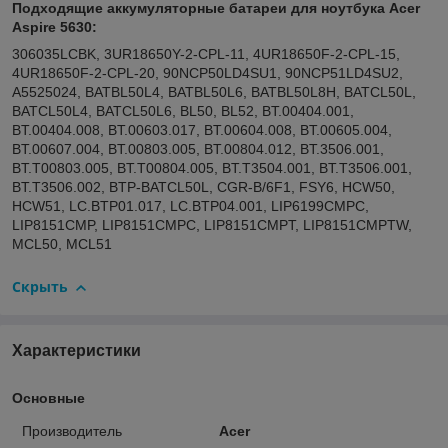
Подходящие аккумуляторные батареи для ноутбука Acer
Aspire 5630
:
306035LCBK, 3UR18650Y-2-CPL-11, 4UR18650F-2-CPL-15,
4UR18650F-2-CPL-20, 90NCP50LD4SU1, 90NCP51LD4SU2,
A5525024, BATBL50L4, BATBL50L6, BATBL50L8H, BATCL50L,
BATCL50L4, BATCL50L6, BL50, BL52, BT.00404.001,
BT.00404.008, BT.00603.017, BT.00604.008, BT.00605.004,
BT.00607.004, BT.00803.005, BT.00804.012, BT.3506.001,
BT.T00803.005, BT.T00804.005, BT.T3504.001, BT.T3506.001,
BT.T3506.002, BTP-BATCL50L, CGR-B/6F1, FSY6, HCW50,
HCW51, LC.BTP01.017, LC.BTP04.001, LIP6199CMPC,
LIP8151CMP, LIP8151CMPC, LIP8151CMPT, LIP8151CMPTW,
MCL50, MCL51
Скрыть
Характеристики
Основные
Производитель
Acer