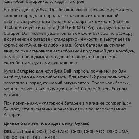
как любая батарейка, выходит из строя.
Батареи для ноутбука Dell Inspiron имеют различному емкость,
которая определяет продолжительность их автономной
работы. Аккумуляторы бывают стандартной емкости (обычно
4400 mAh и увеличенной (6600 и 8800 mAh). Аккумуляторная
батарея Dell Inspiron увеличенной емкости больше по размеру
в сравнении с батареей стандартной емкости, и выступает за
корпус ноутбука вниз либо назад. Когда батарея выступает
вниз, то она становится своеобразной подставкой для ноутбука,
немного приподымая его днище с одной стороны - это
способствует лучшему охлаждению.
Купив батарею для ноутбука Dell Inspiron, помните, что Вам
необходимо ее откалибровать. Для этого 1-2 раза полностью
разрядите и зарядите новый аккумулятор. После калибровки,
можно пользоваться аккумуляторной батареей в свободном
режиме.
При покупке аккумуляторной батареи в магазине compania.by
Вы получите письменные рекомендации по использованию
батареи.
Данная батарея подойдет к ноутбукам:
DELL Latitude
D620, D620 ATG, D630, D630 ATG, D630 UMA,
D630C, D631, DELL PP18L