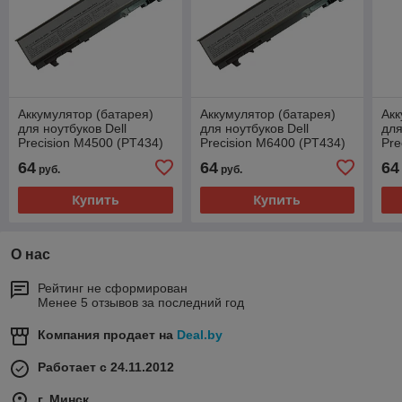
Аккумулятор (батарея)
Аккумулятор (батарея)
Акк
для ноутбуков Dell
для ноутбуков Dell
для
Precision M4500 (PT434)
Precision M6400 (PT434)
Pre
11.1V 5200mAh
11.1V 5200mAh
11
64
64
64
руб.
руб.
Купить
Купить
О нас
Рейтинг не сформирован
Менее 5 отзывов за последний год
Компания продает на
Deal.by
Работает с 24.11.2012
г. Минск