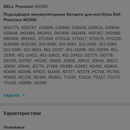
DELL Precision
M2300
Подходящие аккумуляторные батареи для ноутбука Dell
Precision M2300:
0GD775, 0GD787, 0JD605, 0JD606, 0JD610, 0JD616, 0JD634,
0JD648, 0KD489, 0KD491, 0KD494, 0KD495, 0NT367, 0PD685,
0RD300, 0RD301, 0TC030, 0TD116, 0TD117, 0TD175, 0TG226,
0UD088, 0UG260, 310-9080, 310-9081, 312-0383, 312-0384,
312-0386, 312-0653, 451-10297, 451-10298, 451-10299, 451-
10300, 451-10421, 451-10422, 451-10423, GD775, GD776,
GD785, GD787, HX345, JD605, JD606, JD610, JD616, JD617,
JD634, JD648, JD775, JY366, KD489, KD491, KD492, KD494,
KD495, KD496, KP423, MJ456, NT377, NT379, PC764, PC765,
PD685, RC126, RD300, RD301, TC030, TD116, TD117, TD175,
TG226, UD088, UG260
Скрыть
Характеристики
Основные