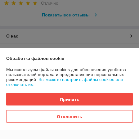
Отлично
Показать все отзывы
О нас
Контакты
Обработка файлов cookie
Доставка и оплата
Мы используем файлы cookies для обеспечения удобства
пользователей портала и предоставления персональных
рекомендаций.
Вы можете настроить файлы cookies или
График работы
отключить их.
Полная версия сайта
Принять
Политика обработки cookies
Отклонить
Сайт создан на платформе Deal.by