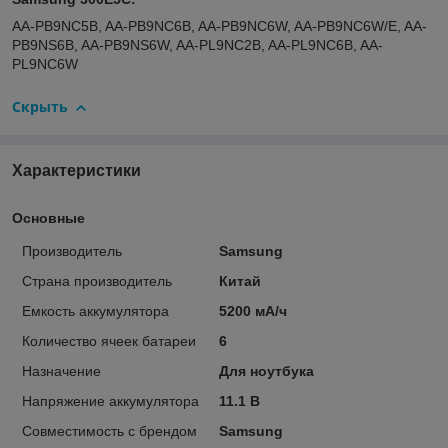
AA-PB9NC5B, AA-PB9NC6B, AA-PB9NC6W, AA-PB9NC6W/E, AA-
PB9NS6B, AA-PB9NS6W, AA-PL9NC2B, AA-PL9NC6B, AA-
PL9NC6W
Скрыть
Характеристики
Основные
Производитель
Samsung
Страна производитель
Китай
Емкость аккумулятора
5200 мА/ч
Количество ячеек батареи
6
Назначение
Для ноутбука
Напряжение аккумулятора
11.1 В
Совместимость с брендом
Samsung