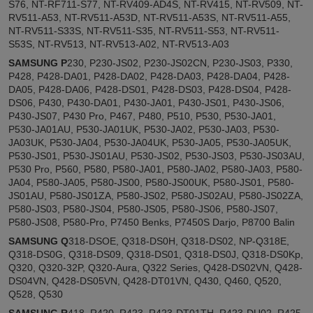
S76, NT-RF711-S77, NT-RV409-AD4S, NT-RV415, NT-RV509, NT-
RV511-A53, NT-RV511-A53D, NT-RV511-A53S, NT-RV511-A55,
NT-RV511-S33S, NT-RV511-S35, NT-RV511-S53, NT-RV511-
S53S, NT-RV513, NT-RV513-A02, NT-RV513-A03
SAMSUNG P
230, P230-JS02, P230-JS02CN, P230-JS03, P330,
P428, P428-DA01, P428-DA02, P428-DA03, P428-DA04, P428-
DA05, P428-DA06, P428-DS01, P428-DS03, P428-DS04, P428-
DS06, P430, P430-DA01, P430-JA01, P430-JS01, P430-JS06,
P430-JS07, P430 Pro, P467, P480, P510, P530, P530-JA01,
P530-JA01AU, P530-JA01UK, P530-JA02, P530-JA03, P530-
JA03UK, P530-JA04, P530-JA04UK, P530-JA05, P530-JA05UK,
P530-JS01, P530-JS01AU, P530-JS02, P530-JS03, P530-JS03AU,
P530 Pro, P560, P580, P580-JA01, P580-JA02, P580-JA03, P580-
JA04, P580-JA05, P580-JS00, P580-JS00UK, P580-JS01, P580-
JS01AU, P580-JS01ZA, P580-JS02, P580-JS02AU, P580-JS02ZA,
P580-JS03, P580-JS04, P580-JS05, P580-JS06, P580-JS07,
P580-JS08, P580-Pro, P7450 Benks, P7450S Darjo, P8700 Balin
SAMSUNG Q
318-DSOE, Q318-DS0H, Q318-DS02, NP-Q318E,
Q318-DS0G, Q318-DS09, Q318-DS01, Q318-DS0J, Q318-DS0Kp,
Q320, Q320-32P, Q320-Aura, Q322 Series, Q428-DS02VN, Q428-
DS04VN, Q428-DS05VN, Q428-DT01VN, Q430, Q460, Q520,
Q528, Q530
SAMSUNG R
418, R420, R423, R423-DT01TH, R423-DU02, R425-