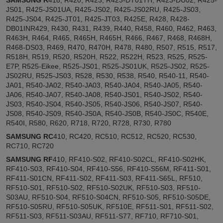
JS01, R425-JS01UA, R425-JS02, R425-JS02RU, R425-JS03,
R425-JS04, R425-JT01, R425-JT03, R425E, R428, R428-
DB01INR429, R430, R431, R439, R440, R458, R460, R462, R463,
R463H, R464, R465, R465H, R465H, R466, R467, R468, R468H,
R468-DS03, R469, R470, R470H, R478, R480, R507, R515, R517,
R518H, R519, R520, R520H, R522, R522H, R523, R525, R525-
E7P, R525-Eikee, R525-JS01, R525-JS01UK, R525-JS02, R525-
JS02RU, R525-JS03, R528, R530, R538, R540, R540-11, R540-
JA01, R540-JA02, R540-JA03, R540-JA04, R540-JA05, R540-
JA06, R540-JA07, R540-JA08, R540-JS01, R540-JS02, R540-
JS03, R540-JS04, R540-JS05, R540-JS06, R540-JS07, R540-
JS08, R540-JS09, R540-JS0A, R540-JS0B, R540-JS0C, R540E,
R540I, R580, R620, R718, R720, R728, R730, R780
SAMSUNG RC
410, RC420, RC510, RC512, RC520, RC530,
RC710, RC720
SAMSUNG RF
410, RF410-S02, RF410-S02CL, RF410-S02HK,
RF410-S03, RF410-S04, RF410-S56, RF410-S56M, RF411-S01,
RF411-S01CN, RF411-S02, RF411-S03, RF411-S65L, RF510,
RF510-S01, RF510-S02, RF510-S02UK, RF510-S03, RF510-
S03AU, RF510-S04, RF510-S04CN, RF510-S05, RF510-S05DE,
RF510-S05RU, RF510-S05UK, RF510E, RF511-S01, RF511-S02,
RF511-S03, RF511-S03AU, RF511-S77, RF710, RF710-S01,