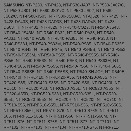
SAMSUNG
NT
-P230, NT-P428, NT-P530-JA07, NT-P530-JA07/C,
NT-P580-JS01, NT-P580-JS01/C, NT-P580-JS02, NT-P580-
JS02/C, NT-P580-JS03, NT-P580-JS03/С, NT-Q528, NT-R425, NT-
R428-DA43S, NT-R428-DAD3S, NT-R428-DAD4S, NT-R428-
DS03TH, NT-R431, NT-R525, NT-R540-COZ7, NT-R540-JS43,
NT-R540-JS43M, NT-R540-PA32, NT-R540-PA33, NT-R540-
PA33J, NT-R540-PA35, NT-R540-PA35J, NT-R540-PS33, NT-
R540-PS33J, NT-R540-PS33M, NT-R540-PS35, NT-R540-PS35S,
NT-R540-PS43, NT-R540-PS45, NT-R540-PS45S, NT-R540-PS53,
NT-R540-PS53M, NT-R540-PS55, NT-R540-PS55S, NT-R540-
PS56, NT-R540-PS56S, NT-R540-PS63, NT-R540-PS63M, NT-
R540-PS65, NT-R540-PS65S, NT-R540-PS66, NT-R540-PS66S,
NT-R540-PS6SE, NT-R540-PS6SS, NT-R540-SH-JOY, NT-R540E,
NT-R540I, NT-RC410, NT-RC420-A35, NT-RC420-A55S, NT-
RC420-S35, NT-RC420-S35S, NT-RC420-S56, NT-RC420I, NT-
RC510, NT-RC520-A33, NT-RC520-A35L, NT-RC520-A35S, NT-
RC520-A55D, NT-RC520-S33J, NT-RC520-S35L, NT-RC520-
S55L, NT-RC520-S55S, NT-RC520H, NT-RC520I, NT-RC710, NT-
RF510-S55, NT-RF510-S55L, NT-RF510-S56, NT-RF510-S56S,
NT-RF510-S56L, NT-RF510-S76, NT-RF510-S76S, NT-RF511-
S65, NT-RF511-S65L, NT-RF511-S66, NT-RF511-S66M, NT-
RF511-S76, NT-RF511-S76S, NT-RF511-S77, NT-RF7101, NT-
RF7102, NT-RF7103, NT-RF7104, NT-RF710-S76, NT-RF711-