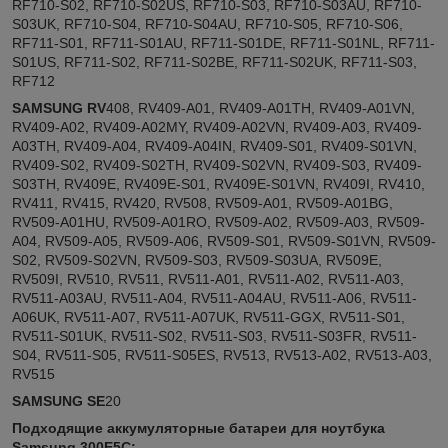
RF710-S02, RF710-S02US, RF710-S03, RF710-S03AU, RF710-
S03UK, RF710-S04, RF710-S04AU, RF710-S05, RF710-S06,
RF711-S01, RF711-S01AU, RF711-S01DE, RF711-S01NL, RF711-
S01US, RF711-S02, RF711-S02BE, RF711-S02UK, RF711-S03,
RF712
SAMSUNG RV
408, RV409-A01, RV409-A01TH, RV409-A01VN,
RV409-A02, RV409-A02MY, RV409-A02VN, RV409-A03, RV409-
A03TH, RV409-A04, RV409-A04IN, RV409-S01, RV409-S01VN,
RV409-S02, RV409-S02TH, RV409-S02VN, RV409-S03, RV409-
S03TH, RV409E, RV409E-S01, RV409E-S01VN, RV409I, RV410,
RV411, RV415, RV420, RV508, RV509-A01, RV509-A01BG,
RV509-A01HU, RV509-A01RO, RV509-A02, RV509-A03, RV509-
A04, RV509-A05, RV509-A06, RV509-S01, RV509-S01VN, RV509-
S02, RV509-S02VN, RV509-S03, RV509-S03UA, RV509E,
RV509I, RV510, RV511, RV511-A01, RV511-A02, RV511-A03,
RV511-A03AU, RV511-A04, RV511-A04AU, RV511-A06, RV511-
A06UK, RV511-A07, RV511-A07UK, RV511-GGX, RV511-S01,
RV511-S01UK, RV511-S02, RV511-S03, RV511-S03FR, RV511-
S04, RV511-S05, RV511-S05ES, RV513, RV513-A02, RV513-A03,
RV515
SAMSUNG SE
20
Подходящие аккумуляторные батареи для ноутбука
Samsung 300E5C: