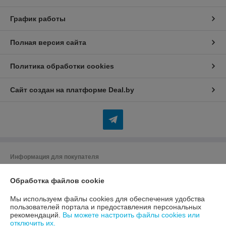
График работы
Полная версия сайта
Политика обработки cookies
Сайт создан на платформе Deal.by
Информация для покупателя
Индивидуальный предприниматель:
Индивидуальный
предприниматель Бердников Юрий Сергеевич
Обработка файлов cookie
225416, г.Барановичи, ул. Жукова, д 16/4 кв 103
Мы используем файлы cookies для обеспечения удобства
Регистрационный номер ЕГР: 290355144
пользователей портала и предоставления персональных
рекомендаций.
Вы можете настроить файлы cookies или
УНП: 290355144
отключить их.