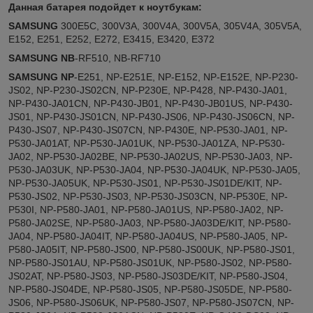
Данная батарея подойдет к ноутбукам:
SAMSUNG
300E5C, 300V3A, 300V4A, 300V5A, 305V4A, 305V5A,
E152, E251, E252, E272, E3415, E3420, E372
SAMSUNG
NB
-RF510, NB-RF710
SAMSUNG
NP
-E251, NP-E251E, NP-E152, NP-E152E, NP-P230-
JS02, NP-P230-JS02CN, NP-P230E, NP-P428, NP-P430-JA01,
NP-P430-JA01CN, NP-P430-JB01, NP-P430-JB01US, NP-P430-
JS01, NP-P430-JS01CN, NP-P430-JS06, NP-P430-JS06CN, NP-
P430-JS07, NP-P430-JS07CN, NP-P430E, NP-P530-JA01, NP-
P530-JA01AT, NP-P530-JA01UK, NP-P530-JA01ZA, NP-P530-
JA02, NP-P530-JA02BE, NP-P530-JA02US, NP-P530-JA03, NP-
P530-JA03UK, NP-P530-JA04, NP-P530-JA04UK, NP-P530-JA05,
NP-P530-JA05UK, NP-P530-JS01, NP-P530-JS01DE/KIT, NP-
P530-JS02, NP-P530-JS03, NP-P530-JS03CN, NP-P530E, NP-
P530I, NP-P580-JA01, NP-P580-JA01US, NP-P580-JA02, NP-
P580-JA02SE, NP-P580-JA03, NP-P580-JA03DE/KIT, NP-P580-
JA04, NP-P580-JA04IT, NP-P580-JA04US, NP-P580-JA05, NP-
P580-JA05IT, NP-P580-JS00, NP-P580-JS00UK, NP-P580-JS01,
NP-P580-JS01AU, NP-P580-JS01UK, NP-P580-JS02, NP-P580-
JS02AT, NP-P580-JS03, NP-P580-JS03DE/KIT, NP-P580-JS04,
NP-P580-JS04DE, NP-P580-JS05, NP-P580-JS05DE, NP-P580-
JS06, NP-P580-JS06UK, NP-P580-JS07, NP-P580-JS07CN, NP-