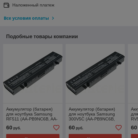
Наложенный платеж
Все условия оплаты
Подобные товары компании
Аккумулятор (батарея)
Аккумулятор (батарея)
Акк
для ноутбука Samsung
для ноутбука Samsung
для
RF511 (AA-PB9NC6B, AA-
300V5C (AA-PB9NC6B,
RV
PB9NS6B) 11.1V 5200mAh
AA-PB9NS6B) 11.1V
PB
60
60
60
руб.
руб.
5200mAh