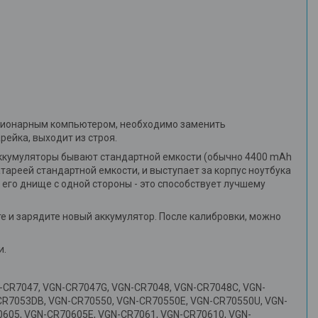
тационарным компьютером, необходимо заменить
рейка, выходит из строя.
Аккумуляторы бывают стандартной емкости (обычно 4400 mAh
тареей стандартной емкости, и выступает за корпус ноутбука
 его днище с одной стороны - это способствует лучшему
те и зарядите новый аккумулятор. После калибровки, можно
и.
CR7047, VGN-CR7047G, VGN-CR7048, VGN-CR7048C, VGN-
CR7053DB, VGN-CR70550, VGN-CR70550E, VGN-CR70550U, VGN-
605, VGN-CR70605E, VGN-CR7061, VGN-CR70610, VGN-