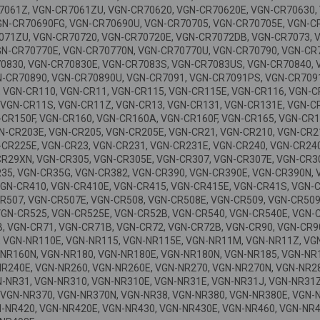
7061Z, VGN-CR7061ZU, VGN-CR70620, VGN-CR70620E, VGN-CR70630,
GN-CR70690FG, VGN-CR70690U, VGN-CR70705, VGN-CR70705E, VGN-CR
071ZU, VGN-CR70720, VGN-CR70720E, VGN-CR7072DB, VGN-CR7073, 
GN-CR70770E, VGN-CR70770N, VGN-CR70770U, VGN-CR70790, VGN-CR7
0830, VGN-CR70830E, VGN-CR7083S, VGN-CR7083US, VGN-CR70840, 
N-CR70890, VGN-CR70890U, VGN-CR7091, VGN-CR7091PS, VGN-CR709
 VGN-CR110, VGN-CR11, VGN-CR115, VGN-CR115E, VGN-CR116, VGN-C
VGN-CR11S, VGN-CR11Z, VGN-CR13, VGN-CR131, VGN-CR131E, VGN-CR
CR150F, VGN-CR160, VGN-CR160A, VGN-CR160F, VGN-CR165, VGN-CR1
N-CR203E, VGN-CR205, VGN-CR205E, VGN-CR21, VGN-CR210, VGN-CR2
-CR225E, VGN-CR23, VGN-CR231, VGN-CR231E, VGN-CR240, VGN-CR240
CR29XN, VGN-CR305, VGN-CR305E, VGN-CR307, VGN-CR307E, VGN-CR30
35, VGN-CR35G, VGN-CR382, VGN-CR390, VGN-CR390E, VGN-CR390N, 
VGN-CR410, VGN-CR410E, VGN-CR415, VGN-CR415E, VGN-CR41S, VGN-C
R507, VGN-CR507E, VGN-CR508, VGN-CR508E, VGN-CR509, VGN-CR509
VGN-CR525, VGN-CR525E, VGN-CR52B, VGN-CR540, VGN-CR540E, VGN-C
B, VGN-CR71, VGN-CR71B, VGN-CR72, VGN-CR72B, VGN-CR90, VGN-CR9
, VGN-NR110E, VGN-NR115, VGN-NR115E, VGN-NR11M, VGN-NR11Z, VGN
-NR160N, VGN-NR180, VGN-NR180E, VGN-NR180N, VGN-NR185, VGN-NR
R240E, VGN-NR260, VGN-NR260E, VGN-NR270, VGN-NR270N, VGN-NR28
N-NR31, VGN-NR310, VGN-NR310E, VGN-NR31E, VGN-NR31J, VGN-NR31
 VGN-NR370, VGN-NR370N, VGN-NR38, VGN-NR380, VGN-NR380E, VGN-
-NR420, VGN-NR420E, VGN-NR430, VGN-NR430E, VGN-NR460, VGN-NR4