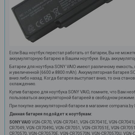
Если Ваш ноутбук перестал работать от батареи, Вы не може
аккумуляторную батарею в Вашем ноутбуке. Ведь аккумуляторн
Батареи для ноутбука SONY VAIO имеют различному емкость,
и увеличенной (6600 и 8800 mAh). Аккумуляторная батарея SO
вниз либо назад. Когда батарея выступает вниз, то она стан
охлаждению.
Купив батарею для ноутбука SONY VAIO, помните, что Вам нео
пользоваться аккумуляторной батареей в свободном режиме
При покупке аккумуляторной батареи в магазине compania.b
Данная батарея подойдет к ноутбукам:
SONY VAIO
VGN-CR70, VGN-CR7041, VGN-CR7041E, VGN-CR7041L
CR7049, VGN-CR7049G, VGN-CR7051, VGN-CR7051E, VGN-CR7051
CR70570, VGN-CR70570E, VGN-CR70570N, VGN-CR70570U, VGN-C