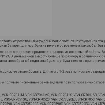
те отойти от розетки и вынуждены пользоваться ноутбуком как с
ая батарея для ноутбука не вечна и со временем, как любая бата
 которая определяет продолжительность их автономной работы. 
NY VAIO увеличенной емкости больше по размеру в сравнении с ба
овится своеобразной подставкой для ноутбука, немного приподымая
бходимо ее откалибровать. Для этого 1-2 раза полностью разряди
.
y Вы получите письменные рекомендации по использованию батаре
, VGN-CR7041M, VGN-CR7041MR, VGN-CR7041S, VGN-CR7041SR, VGN-
J, VGN-CR7051SU, VGN-CR70520, VGN-CR70520E, VGN-CR7053, VGN-
R70590, VGN-CR70590CE, VGN-CR70590E, VGN-CR70590FG, VGN-CR70