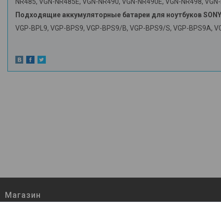
NR485, VGN-NR485E, VGN-NR490, VGN-NR490E, VGN-NR498, VGN
Подходящие аккумуляторные батареи для ноутбуков SONY
VGP-BPL9, VGP-BPS9, VGP-BPS9/B, VGP-BPS9/S, VGP-BPS9A, 
Магазин
О нас