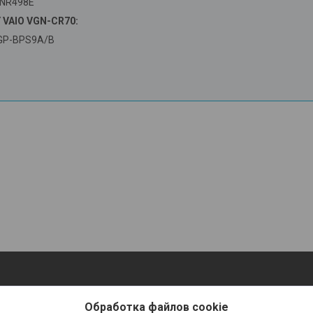
-NR498E
 VAIO VGN-CR70:
VGP-BPS9A/B
Обработка файлов cookie