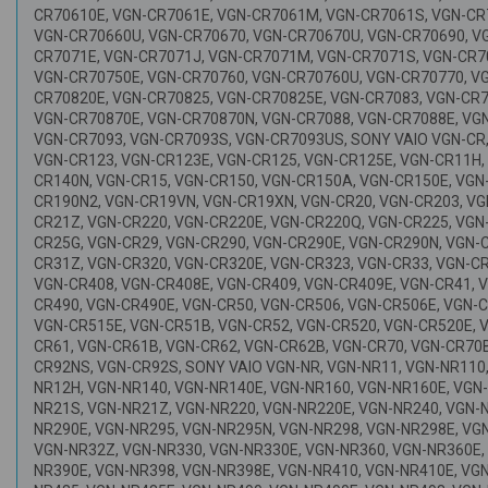
CR70610E, VGN-CR7061E, VGN-CR7061M, VGN-CR7061S, VGN-CR
VGN-CR70660U, VGN-CR70670, VGN-CR70670U, VGN-CR70690, V
CR7071E, VGN-CR7071J, VGN-CR7071M, VGN-CR7071S, VGN-CR7
VGN-CR70750E, VGN-CR70760, VGN-CR70760U, VGN-CR70770, V
CR70820E, VGN-CR70825, VGN-CR70825E, VGN-CR7083, VGN-CR7
VGN-CR70870E, VGN-CR70870N, VGN-CR7088, VGN-CR7088E, VG
VGN-CR7093, VGN-CR7093S, VGN-CR7093US, SONY VAIO VGN-CR,
VGN-CR123, VGN-CR123E, VGN-CR125, VGN-CR125E, VGN-CR11H, 
CR140N, VGN-CR15, VGN-CR150, VGN-CR150A, VGN-CR150E, VGN-
CR190N2, VGN-CR19VN, VGN-CR19XN, VGN-CR20, VGN-CR203, VG
CR21Z, VGN-CR220, VGN-CR220E, VGN-CR220Q, VGN-CR225, VGN
CR25G, VGN-CR29, VGN-CR290, VGN-CR290E, VGN-CR290N, VGN-
CR31Z, VGN-CR320, VGN-CR320E, VGN-CR323, VGN-CR33, VGN-CR
VGN-CR408, VGN-CR408E, VGN-CR409, VGN-CR409E, VGN-CR41, 
CR490, VGN-CR490E, VGN-CR50, VGN-CR506, VGN-CR506E, VGN-C
VGN-CR515E, VGN-CR51B, VGN-CR52, VGN-CR520, VGN-CR520E, 
CR61, VGN-CR61B, VGN-CR62, VGN-CR62B, VGN-CR70, VGN-CR70
CR92NS, VGN-CR92S, SONY VAIO VGN-NR, VGN-NR11, VGN-NR110
NR12H, VGN-NR140, VGN-NR140E, VGN-NR160, VGN-NR160E, VGN
NR21S, VGN-NR21Z, VGN-NR220, VGN-NR220E, VGN-NR240, VGN-N
NR290E, VGN-NR295, VGN-NR295N, VGN-NR298, VGN-NR298E, VG
VGN-NR32Z, VGN-NR330, VGN-NR330E, VGN-NR360, VGN-NR360E,
NR390E, VGN-NR398, VGN-NR398E, VGN-NR410, VGN-NR410E, VGN