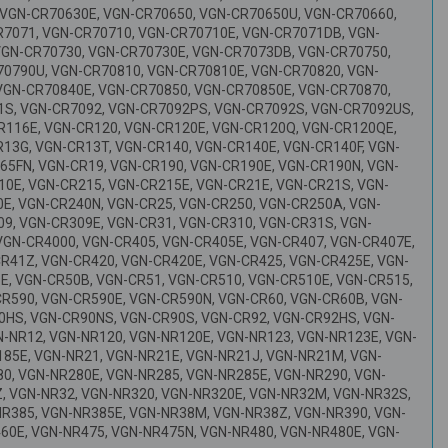
 VGN-CR70630E, VGN-CR70650, VGN-CR70650U, VGN-CR70660,
7071, VGN-CR70710, VGN-CR70710E, VGN-CR7071DB, VGN-
VGN-CR70730, VGN-CR70730E, VGN-CR7073DB, VGN-CR70750,
0790U, VGN-CR70810, VGN-CR70810E, VGN-CR70820, VGN-
VGN-CR70840E, VGN-CR70850, VGN-CR70850E, VGN-CR70870,
1S, VGN-CR7092, VGN-CR7092PS, VGN-CR7092S, VGN-CR7092US,
R116E, VGN-CR120, VGN-CR120E, VGN-CR120Q, VGN-CR120QE,
13G, VGN-CR13T, VGN-CR140, VGN-CR140E, VGN-CR140F, VGN-
65FN, VGN-CR19, VGN-CR190, VGN-CR190E, VGN-CR190N, VGN-
10E, VGN-CR215, VGN-CR215E, VGN-CR21E, VGN-CR21S, VGN-
E, VGN-CR240N, VGN-CR25, VGN-CR250, VGN-CR250A, VGN-
9, VGN-CR309E, VGN-CR31, VGN-CR310, VGN-CR31S, VGN-
VGN-CR4000, VGN-CR405, VGN-CR405E, VGN-CR407, VGN-CR407E,
R41Z, VGN-CR420, VGN-CR420E, VGN-CR425, VGN-CR425E, VGN-
E, VGN-CR50B, VGN-CR51, VGN-CR510, VGN-CR510E, VGN-CR515,
R590, VGN-CR590E, VGN-CR590N, VGN-CR60, VGN-CR60B, VGN-
0HS, VGN-CR90NS, VGN-CR90S, VGN-CR92, VGN-CR92HS, VGN-
-NR12, VGN-NR120, VGN-NR120E, VGN-NR123, VGN-NR123E, VGN-
185E, VGN-NR21, VGN-NR21E, VGN-NR21J, VGN-NR21M, VGN-
0, VGN-NR280E, VGN-NR285, VGN-NR285E, VGN-NR290, VGN-
Z, VGN-NR32, VGN-NR320, VGN-NR320E, VGN-NR32M, VGN-NR32S,
NR385, VGN-NR385E, VGN-NR38M, VGN-NR38Z, VGN-NR390, VGN-
60E, VGN-NR475, VGN-NR475N, VGN-NR480, VGN-NR480E, VGN-