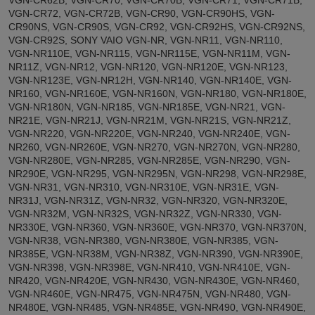
VGN-CR62B, VGN-CR70, VGN-CR70B, VGN-CR71, VGN-CR71B,
VGN-CR72, VGN-CR72B, VGN-CR90, VGN-CR90HS, VGN-
CR90NS, VGN-CR90S, VGN-CR92, VGN-CR92HS, VGN-CR92NS,
VGN-CR92S, SONY VAIO VGN-NR, VGN-NR11, VGN-NR110,
VGN-NR110E, VGN-NR115, VGN-NR115E, VGN-NR11M, VGN-
NR11Z, VGN-NR12, VGN-NR120, VGN-NR120E, VGN-NR123,
VGN-NR123E, VGN-NR12H, VGN-NR140, VGN-NR140E, VGN-
NR160, VGN-NR160E, VGN-NR160N, VGN-NR180, VGN-NR180E,
VGN-NR180N, VGN-NR185, VGN-NR185E, VGN-NR21, VGN-
NR21E, VGN-NR21J, VGN-NR21M, VGN-NR21S, VGN-NR21Z,
VGN-NR220, VGN-NR220E, VGN-NR240, VGN-NR240E, VGN-
NR260, VGN-NR260E, VGN-NR270, VGN-NR270N, VGN-NR280,
VGN-NR280E, VGN-NR285, VGN-NR285E, VGN-NR290, VGN-
NR290E, VGN-NR295, VGN-NR295N, VGN-NR298, VGN-NR298E,
VGN-NR31, VGN-NR310, VGN-NR310E, VGN-NR31E, VGN-
NR31J, VGN-NR31Z, VGN-NR32, VGN-NR320, VGN-NR320E,
VGN-NR32M, VGN-NR32S, VGN-NR32Z, VGN-NR330, VGN-
NR330E, VGN-NR360, VGN-NR360E, VGN-NR370, VGN-NR370N,
VGN-NR38, VGN-NR380, VGN-NR380E, VGN-NR385, VGN-
NR385E, VGN-NR38M, VGN-NR38Z, VGN-NR390, VGN-NR390E,
VGN-NR398, VGN-NR398E, VGN-NR410, VGN-NR410E, VGN-
NR420, VGN-NR420E, VGN-NR430, VGN-NR430E, VGN-NR460,
VGN-NR460E, VGN-NR475, VGN-NR475N, VGN-NR480, VGN-
NR480E, VGN-NR485, VGN-NR485E, VGN-NR490, VGN-NR490E,