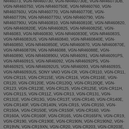
NR46073, VGN-NR460730, VGN-NR460730E, VGN-NR46073DB,
VGN-NR460750, VGN-NR460750E, VGN-NR460760, VGN-
NR460760U, VGN-NR460770, VGN-NR460770E, VGN-
NR460770N, VGN-NR460770U, VGN-NR460790, VGN-
NR460790U, VGN-NR460810, VGN-NR460810E, VGN-NR460820,
VGN-NR460820E, VGN-NR460825, VGN-NR460825E, VGN-
NR46083, VGN-NR460830, VGN-NR460830E, VGN-NR46083S,
VGN-NR46083US, VGN-NR460840, VGN-NR460840E, VGN-
NR460850, VGN-NR460850E, VGN-NR460870, VGN-NR460870E,
VGN-NR460870N, VGN-NR46088, VGN-NR46088E, VGN-
NR460890, VGN-NR460890U, VGN-NR46091, VGN-NR46091PS,
VGN-NR46091S, VGN-NR46092, VGN-NR46092PS, VGN-
NR46092S, VGN-NR46092US, VGN-NR46093, VGN-NR46093S,
VGN-NR46093US, SONY VAIO VGN-CR, VGN-CR110, VGN-CR11,
VGN-CR115, VGN-CR115E, VGN-CR116, VGN-CR116E, VGN-
CR120, VGN-CR120E, VGN-CR120Q, VGN-CR120QE, VGN-
CR123, VGN-CR123E, VGN-CR125, VGN-CR125E, VGN-CR11H,
VGN-CR11S, VGN-CR11Z, VGN-CR13, VGN-CR131, VGN-
CR131E, VGN-CR13G, VGN-CR13T, VGN-CR140, VGN-CR140E,
VGN-CR140F, VGN-CR140N, VGN-CR15, VGN-CR150, VGN-
CR150A, VGN-CR150E, VGN-CR150F, VGN-CR160, VGN-
CR160A, VGN-CR160F, VGN-CR165, VGN-CR165FN, VGN-CR19,
VGN-CR190, VGN-CR190E, VGN-CR190N, VGN-CR190N2, VGN-
CR19VN, VGN-CR19XN, VGN-CR20, VGN-CR203, VGN-CR203E,