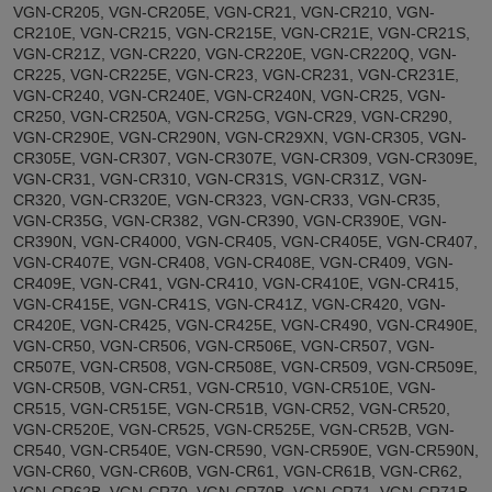
VGN-CR205, VGN-CR205E, VGN-CR21, VGN-CR210, VGN-
CR210E, VGN-CR215, VGN-CR215E, VGN-CR21E, VGN-CR21S,
VGN-CR21Z, VGN-CR220, VGN-CR220E, VGN-CR220Q, VGN-
CR225, VGN-CR225E, VGN-CR23, VGN-CR231, VGN-CR231E,
VGN-CR240, VGN-CR240E, VGN-CR240N, VGN-CR25, VGN-
CR250, VGN-CR250A, VGN-CR25G, VGN-CR29, VGN-CR290,
VGN-CR290E, VGN-CR290N, VGN-CR29XN, VGN-CR305, VGN-
CR305E, VGN-CR307, VGN-CR307E, VGN-CR309, VGN-CR309E,
VGN-CR31, VGN-CR310, VGN-CR31S, VGN-CR31Z, VGN-
CR320, VGN-CR320E, VGN-CR323, VGN-CR33, VGN-CR35,
VGN-CR35G, VGN-CR382, VGN-CR390, VGN-CR390E, VGN-
CR390N, VGN-CR4000, VGN-CR405, VGN-CR405E, VGN-CR407,
VGN-CR407E, VGN-CR408, VGN-CR408E, VGN-CR409, VGN-
CR409E, VGN-CR41, VGN-CR410, VGN-CR410E, VGN-CR415,
VGN-CR415E, VGN-CR41S, VGN-CR41Z, VGN-CR420, VGN-
CR420E, VGN-CR425, VGN-CR425E, VGN-CR490, VGN-CR490E,
VGN-CR50, VGN-CR506, VGN-CR506E, VGN-CR507, VGN-
CR507E, VGN-CR508, VGN-CR508E, VGN-CR509, VGN-CR509E,
VGN-CR50B, VGN-CR51, VGN-CR510, VGN-CR510E, VGN-
CR515, VGN-CR515E, VGN-CR51B, VGN-CR52, VGN-CR520,
VGN-CR520E, VGN-CR525, VGN-CR525E, VGN-CR52B, VGN-
CR540, VGN-CR540E, VGN-CR590, VGN-CR590E, VGN-CR590N,
VGN-CR60, VGN-CR60B, VGN-CR61, VGN-CR61B, VGN-CR62,