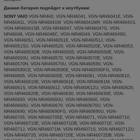
Данная батарея подойдет к ноутбукам:
SONY VAIO
VGN-NR460, VGN-NR46041, VGN-NR46041E, VGN-
NR46041L, VGN-NR46041M, VGN-NR46041MR, VGN-NR46041S,
VGN-NR46041SR, VGN-NR46047, VGN-NR46047G, VGN-
NR46048, VGN-NR46048C, VGN-NR46049, VGN-NR46049G,
VGN-NR46051, VGN-NR46051E, VGN-NR46051J, VGN-
NR46051SU, VGN-NR460520, VGN-NR460520E, VGN-NR46053,
VGN-NR46053DB, VGN-NR460550, VGN-NR460550E, VGN-
NR460550U, VGN-NR460570, VGN-NR460570E, VGN-
NR460570N, VGN-NR460570U, VGN-NR460590, VGN-
NR460590CE, VGN-NR460590E, VGN-NR460590FG, VGN-
NR460605, VGN-NR460605E, VGN-NR46061, VGN-NR460610,
VGN-NR460610E, VGN-NR46061E, VGN-NR46061M, VGN-
NR46061S, VGN-NR46061Z, VGN-NR46061ZU, VGN-NR460620,
VGN-NR460620E, VGN-NR460630, VGN-NR460630E, VGN-
NR460650, VGN-NR460650U, VGN-NR460660, VGN-
NR460660U, VGN-NR460670, VGN-NR460670U, VGN-
NR460690, VGN-NR460690FG, VGN-NR460690U, VGN-
NR460705, VGN-NR460705E, VGN-NR46071, VGN-NR460710,
VGN-NR460710E, VGN-NR46071DB, VGN-NR46071E, VGN-
NR46071J, VGN-NR46071M, VGN-NR46071S, VGN-NR46071ZU,
VGN-NR460720, VGN-NR460720E, VGN-NR46072DB, VGN-