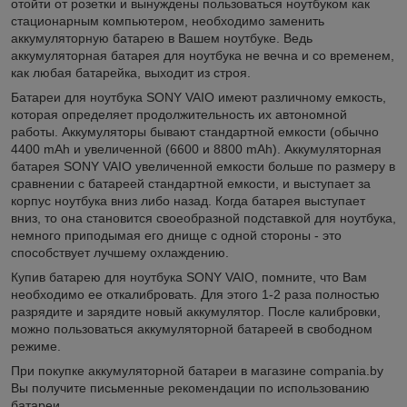
отойти от розетки и вынуждены пользоваться ноутбуком как
стационарным компьютером, необходимо заменить
аккумуляторную батарею в Вашем ноутбуке. Ведь
аккумуляторная батарея для ноутбука не вечна и со временем,
как любая батарейка, выходит из строя.
Батареи для ноутбука SONY VAIO имеют различному емкость,
которая определяет продолжительность их автономной
работы. Аккумуляторы бывают стандартной емкости (обычно
4400 mAh и увеличенной (6600 и 8800 mAh). Аккумуляторная
батарея SONY VAIO увеличенной емкости больше по размеру в
сравнении с батареей стандартной емкости, и выступает за
корпус ноутбука вниз либо назад. Когда батарея выступает
вниз, то она становится своеобразной подставкой для ноутбука,
немного приподымая его днище с одной стороны - это
способствует лучшему охлаждению.
Купив батарею для ноутбука SONY VAIO, помните, что Вам
необходимо ее откалибровать. Для этого 1-2 раза полностью
разрядите и зарядите новый аккумулятор. После калибровки,
можно пользоваться аккумуляторной батареей в свободном
режиме.
При покупке аккумуляторной батареи в магазине compania.by
Вы получите письменные рекомендации по использованию
батареи.