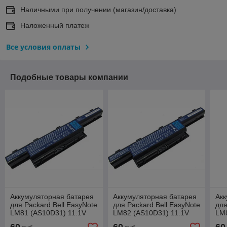
Наличными при получении (магазин/доставка)
Наложенный платеж
Все условия оплаты
Подобные товары компании
Аккумуляторная батарея
Аккумуляторная батарея
Акк
для Packard Bell EasyNote
для Packard Bell EasyNote
для
LM81 (AS10D31) 11.1V
LM82 (AS10D31) 11.1V
LM8
5200mAh
5200mAh
52