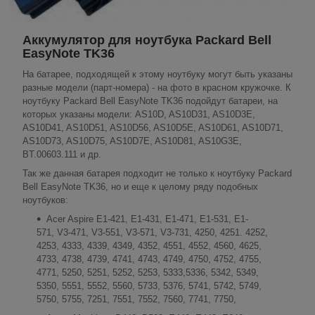
Аккумулятор для ноутбука Packard Bell
EasyNote TK36
На батарее, подходящей к этому ноутбуку могут быть указаны
разные модели (парт-номера) - на фото в красном кружочке. К
ноутбуку Packard Bell EasyNote TK36 подойдут батареи, на
которых указаны модели: AS10D, AS10D31, AS10D3E,
AS10D41, AS10D51, AS10D56, AS10D5E, AS10D61, AS10D71,
AS10D73, AS10D75, AS10D7E, AS10D81, AS10G3E,
BT.00603.111 и др.
Так же данная батарея подходит не только к ноутбуку Packard
Bell EasyNote TK36, но и еще к целому ряду подобных
ноутбуков:
Acer Aspire E1-421, E1-431, E1-471, E1-531, E1-
571, V3-471, V3-551, V3-571, V3-731, 4250, 4251. 4252,
4253, 4333, 4339, 4349, 4352, 4551, 4552, 4560, 4625,
4733, 4738, 4739, 4741, 4743, 4749, 4750, 4752, 4755,
4771, 5250, 5251, 5252, 5253, 5333,5336, 5342, 5349,
5350, 5551, 5552, 5560, 5733, 5376, 5741, 5742, 5749,
5750, 5755, 7251, 7551, 7552, 7560, 7741, 7750,