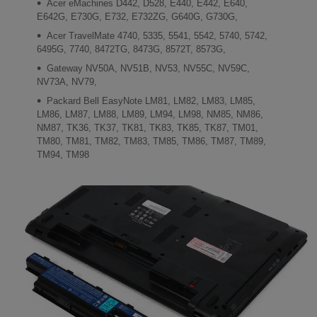
Acer eMachines D442, D528, E440, E442, E640,
E642G, E730G, E732, E732ZG, G640G, G730G,
Acer TravelMate 4740, 5335, 5541, 5542, 5740, 5742,
6495G, 7740, 8472TG, 8473G, 8572T, 8573G,
Gateway NV50A, NV51B, NV53, NV55C, NV59C,
NV73A, NV79,
Packard Bell EasyNote LM81, LM82, LM83, LM85,
LM86, LM87, LM88, LM89, LM94, LM98, NM85, NM86,
NM87, TK36, TK37, TK81, TK83, TK85, TK87, TM01,
TM80, TM81, TM82, TM83, TM85, TM86, TM87, TM89,
TM94, TM98