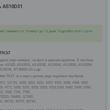
ль AS10D31
т занимать от 15 минут до 1-2 дней. Подробности в
отделе
 TK37
дели (парт-номера) - на фото в красном кружочке. К ноутбуку
дели: AS10D, AS10D31, AS10D3E, AS10D41, AS10D51, AS10D56,
10G3E, BT.00603.111 и др.
Note TK37, но и еще к целому ряду подобных ноутбуков:
571, V3-731, 4250, 4251. 4252, 4253, 4333, 4339, 4349, 4352,
55, 4771, 5250, 5251, 5252, 5253, 5333,5336, 5342, 5349, 5350,
52, 7560, 7741, 7750,
 E732ZG, G640G, G730G,
TG, 8473G, 8572T, 8573G,