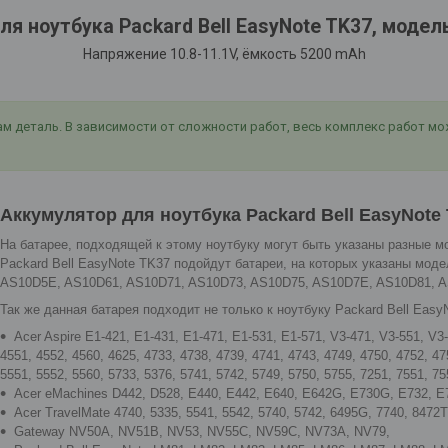
ля ноутбука Packard Bell EasyNote TK37, моде
Напряжение 10.8-11.1V, ёмкость 5200 mAh
деталь. В зависимости от сложности работ, весь комплекс работ може
Аккумулятор для ноутбука Packard Bell EasyNote
На батарее, подходящей к этому ноутбуку могут быть указаны разные мо
Packard Bell EasyNote TK37 подойдут батареи, на которых указаны мо
AS10D5E, AS10D61, AS10D71, AS10D73, AS10D75, AS10D7E, AS10D81, AS
Так же данная батарея подходит не только к ноутбуку Packard Bell Easy
Acer Aspire E1-421, E1-431, E1-471, E1-531, E1-571, V3-471, V3-551, V3-
4551, 4552, 4560, 4625, 4733, 4738, 4739, 4741, 4743, 4749, 4750, 4752, 47
5551, 5552, 5560, 5733, 5376, 5741, 5742, 5749, 5750, 5755, 7251, 7551, 75
Acer eMachines D442, D528, E440, E442, E640, E642G, E730G, E732,
Acer TravelMate 4740, 5335, 5541, 5542, 5740, 5742, 6495G, 7740, 8472
Gateway NV50A, NV51B, NV53, NV55C, NV59C, NV73A, NV79,