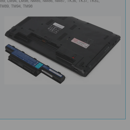
M89, LM94, LM98, NM85, NM86, NM87, TK36, TK37, TK81,
 TM89, TM94, TM98