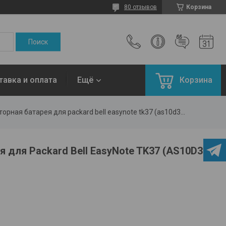
80 отзывов
Корзина
тавка и оплата
Ещё
Корзина
Аккумуляторная батарея для packard bell easynote tk37 (as10d31) 11.1v 5200mah
 для Packard Bell EasyNote TK37 (AS10D31)