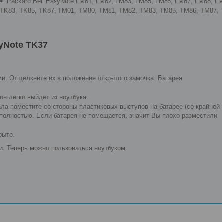
Packard Bell EasyNote LM81, LM82, LM83, LM85, LM86, LM87, LM88, L
TK83, TK85, TK87, TM01, TM80, TM81, TM82, TM83, TM85, TM86, TM87,
syNote TK37
и. Отщёлкните их в положение открытого замочка. Батарея
он легко выйдет из ноутбука.
ла поместите со стороны пластиковых выступов на батарее (со крайней
 полностью. Если батарея не помещается, значит Вы плохо разместили
рыто.
и. Теперь можно пользоваться ноутбуком