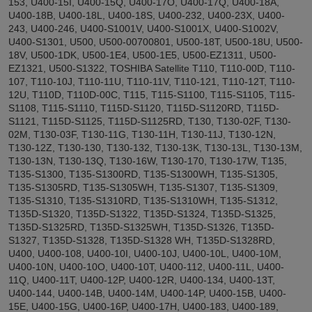
153, U400-15I, U400-15Q, U400-17O, U400-17Q, U400-18A,
U400-18B, U400-18L, U400-18S, U400-232, U400-23X, U400-
243, U400-246, U400-S1001V, U400-S1001X, U400-S1002V,
U400-S1301, U500, U500-00700801, U500-18T, U500-18U, U500-
18V, U500-1DK, U500-1E4, U500-1E5, U500-EZ1311, U500-
EZ1321, U500-S1322, TOSHIBA Satellite T110, T110-00D, T110-
107, T110-10J, T110-11U, T110-11V, T110-121, T110-12T, T110-
12U, T110D, T110D-00C, T115, T115-S1100, T115-S1105, T115-
S1108, T115-S1110, T115D-S1120, T115D-S1120RD, T115D-
S1121, T115D-S1125, T115D-S1125RD, T130, T130-02F, T130-
02M, T130-03F, T130-11G, T130-11H, T130-11J, T130-12N,
T130-12Z, T130-130, T130-132, T130-13K, T130-13L, T130-13M,
T130-13N, T130-13Q, T130-16W, T130-170, T130-17W, T135,
T135-S1300, T135-S1300RD, T135-S1300WH, T135-S1305,
T135-S1305RD, T135-S1305WH, T135-S1307, T135-S1309,
T135-S1310, T135-S1310RD, T135-S1310WH, T135-S1312,
T135D-S1320, T135D-S1322, T135D-S1324, T135D-S1325,
T135D-S1325RD, T135D-S1325WH, T135D-S1326, T135D-
S1327, T135D-S1328, T135D-S1328 WH, T135D-S1328RD,
U400, U400-108, U400-10I, U400-10J, U400-10L, U400-10M,
U400-10N, U400-10O, U400-10T, U400-112, U400-11L, U400-
11Q, U400-11T, U400-12P, U400-12R, U400-134, U400-13T,
U400-144, U400-14B, U400-14M, U400-14P, U400-15B, U400-
15E, U400-15G, U400-16P, U400-17H, U400-183, U400-189,