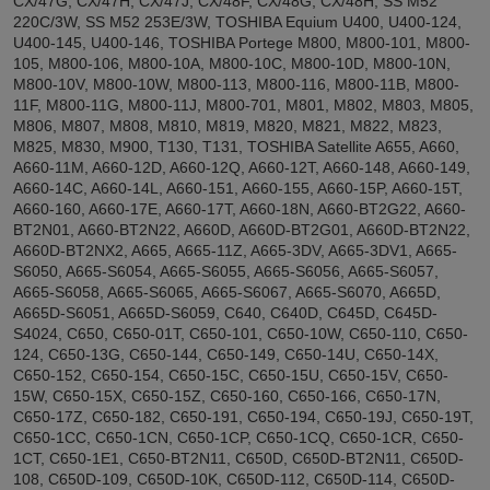
CX/47G, CX/47H, CX/47J, CX/48F, CX/48G, CX/48H, SS M52
220C/3W, SS M52 253E/3W, TOSHIBA Equium U400, U400-124,
U400-145, U400-146, TOSHIBA Portege M800, M800-101, M800-
105, M800-106, M800-10A, M800-10C, M800-10D, M800-10N,
M800-10V, M800-10W, M800-113, M800-116, M800-11B, M800-
11F, M800-11G, M800-11J, M800-701, M801, M802, M803, M805,
M806, M807, M808, M810, M819, M820, M821, M822, M823,
M825, M830, M900, T130, T131, TOSHIBA Satellite A655, A660,
A660-11M, A660-12D, A660-12Q, A660-12T, A660-148, A660-149,
A660-14C, A660-14L, A660-151, A660-155, A660-15P, A660-15T,
A660-160, A660-17E, A660-17T, A660-18N, A660-BT2G22, A660-
BT2N01, A660-BT2N22, A660D, A660D-BT2G01, A660D-BT2N22,
A660D-BT2NX2, A665, A665-11Z, A665-3DV, A665-3DV1, A665-
S6050, A665-S6054, A665-S6055, A665-S6056, A665-S6057,
A665-S6058, A665-S6065, A665-S6067, A665-S6070, A665D,
A665D-S6051, A665D-S6059, C640, C640D, C645D, C645D-
S4024, C650, C650-01T, C650-101, C650-10W, C650-110, C650-
124, C650-13G, C650-144, C650-149, C650-14U, C650-14X,
C650-152, C650-154, C650-15C, C650-15U, C650-15V, C650-
15W, C650-15X, C650-15Z, C650-160, C650-166, C650-17N,
C650-17Z, C650-182, C650-191, C650-194, C650-19J, C650-19T,
C650-1CC, C650-1CN, C650-1CP, C650-1CQ, C650-1CR, C650-
1CT, C650-1E1, C650-BT2N11, C650D, C650D-BT2N11, C650D-
108, C650D-109, C650D-10K, C650D-112, C650D-114, C650D-