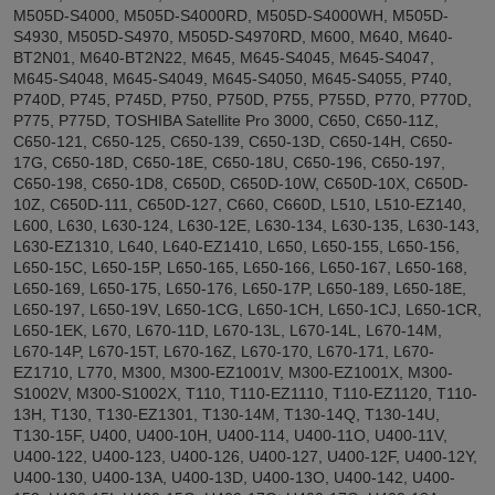
M505D-S4000, M505D-S4000RD, M505D-S4000WH, M505D-
S4930, M505D-S4970, M505D-S4970RD, M600, M640, M640-
BT2N01, M640-BT2N22, M645, M645-S4045, M645-S4047,
M645-S4048, M645-S4049, M645-S4050, M645-S4055, P740,
P740D, P745, P745D, P750, P750D, P755, P755D, P770, P770D,
P775, P775D, TOSHIBA Satellite Pro 3000, C650, C650-11Z,
C650-121, C650-125, C650-139, C650-13D, C650-14H, C650-
17G, C650-18D, C650-18E, C650-18U, C650-196, C650-197,
C650-198, C650-1D8, C650D, C650D-10W, C650D-10X, C650D-
10Z, C650D-111, C650D-127, C660, C660D, L510, L510-EZ140,
L600, L630, L630-124, L630-12E, L630-134, L630-135, L630-143,
L630-EZ1310, L640, L640-EZ1410, L650, L650-155, L650-156,
L650-15C, L650-15P, L650-165, L650-166, L650-167, L650-168,
L650-169, L650-175, L650-176, L650-17P, L650-189, L650-18E,
L650-197, L650-19V, L650-1CG, L650-1CH, L650-1CJ, L650-1CR,
L650-1EK, L670, L670-11D, L670-13L, L670-14L, L670-14M,
L670-14P, L670-15T, L670-16Z, L670-170, L670-171, L670-
EZ1710, L770, M300, M300-EZ1001V, M300-EZ1001X, M300-
S1002V, M300-S1002X, T110, T110-EZ1110, T110-EZ1120, T110-
13H, T130, T130-EZ1301, T130-14M, T130-14Q, T130-14U,
T130-15F, U400, U400-10H, U400-114, U400-11O, U400-11V,
U400-122, U400-123, U400-126, U400-127, U400-12F, U400-12Y,
U400-130, U400-13A, U400-13D, U400-13O, U400-142, U400-