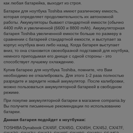
как любая батарейка, выходит из строя.
Батареи для ноутбука Toshiba имеют различному емкость,
которая определяет продолжительность их автономной
работы. Аккумуляторы бывают стандартной емкости (обычно
4400 mAh и увеличенной (6600 и 8800 mAh). Аккумуляторная
батарея Toshiba увеличенной емкости больше по размеру в
сравнении с батареей стандартной емкости, и выступает за
корпус ноутбука вниз либо назад. Когда батарея выступает
вниз, то она становится своеобразной подставкой для ноутбука,
немного приподымая его днище с одной стороны - это
способствует лучшему охлаждению.
Купив батарею для ноутбука Toshiba, помните, что Вам
необходимо ее откалибровать. Для этого 1-2 раза полностью
разрядите и зарядите новый аккумулятор. После калибровки,
можно пользоваться аккумуляторной батареей в свободном
режиме.
При покупке аккумуляторной батареи в магазине compania.by
Вы получите письменные рекомендации по использованию
батареи.
Данная батарея подойдет к ноутбукам:
TOSHIBA Dynabook CX/45F, CX/45G, CX/45H, CX/45J, CX/47F,