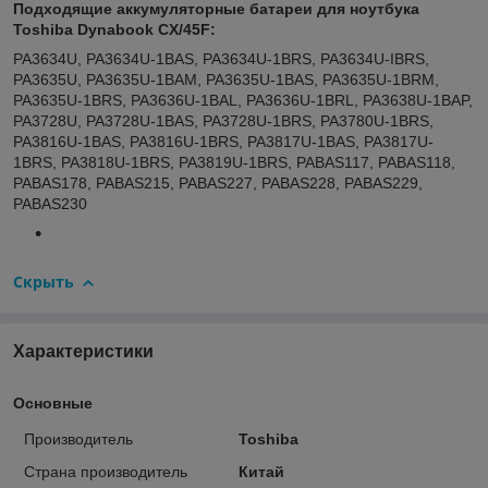
Подходящие аккумуляторные батареи для ноутбука
Toshiba Dynabook CX/45F:
PA3634U, PA3634U-1BAS, PA3634U-1BRS, PA3634U-IBRS,
PA3635U, PA3635U-1BAM, PA3635U-1BAS, PA3635U-1BRM,
PA3635U-1BRS, PA3636U-1BAL, PA3636U-1BRL, PA3638U-1BAP,
PA3728U, PA3728U-1BAS, PA3728U-1BRS, PA3780U-1BRS,
PA3816U-1BAS, PA3816U-1BRS, PA3817U-1BAS, PA3817U-
1BRS, PA3818U-1BRS, PA3819U-1BRS, PABAS117, PABAS118,
PABAS178, PABAS215, PABAS227, PABAS228, PABAS229,
PABAS230
Скрыть
Характеристики
Основные
Производитель
Toshiba
Страна производитель
Китай