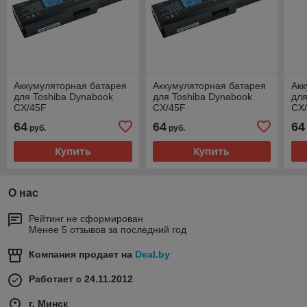
Аккумуляторная батарея
Аккумуляторная батарея
Акк
для Toshiba Dynabook
для Toshiba Dynabook
для
CX/45F
CX/45F
CX
64
64
64
руб.
руб.
Купить
Купить
О нас
Рейтинг не сформирован
Менее 5 отзывов за последний год
Компания продает на
Deal.by
Работает с 24.11.2012
г. Минск