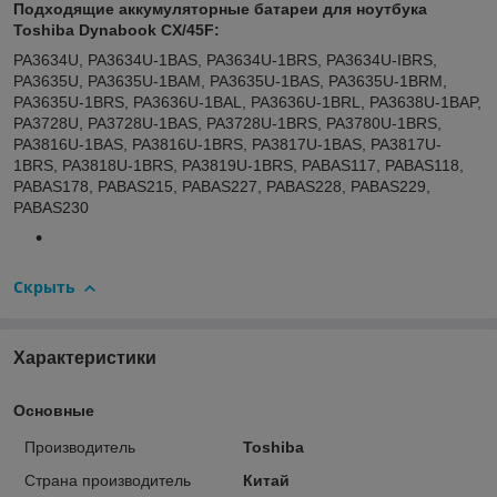
Подходящие аккумуляторные батареи для ноутбука
Toshiba Dynabook CX/45F:
PA3634U, PA3634U-1BAS, PA3634U-1BRS, PA3634U-IBRS,
PA3635U, PA3635U-1BAM, PA3635U-1BAS, PA3635U-1BRM,
PA3635U-1BRS, PA3636U-1BAL, PA3636U-1BRL, PA3638U-1BAP,
PA3728U, PA3728U-1BAS, PA3728U-1BRS, PA3780U-1BRS,
PA3816U-1BAS, PA3816U-1BRS, PA3817U-1BAS, PA3817U-
1BRS, PA3818U-1BRS, PA3819U-1BRS, PABAS117, PABAS118,
PABAS178, PABAS215, PABAS227, PABAS228, PABAS229,
PABAS230
Скрыть
Характеристики
Основные
Производитель
Toshiba
Страна производитель
Китай