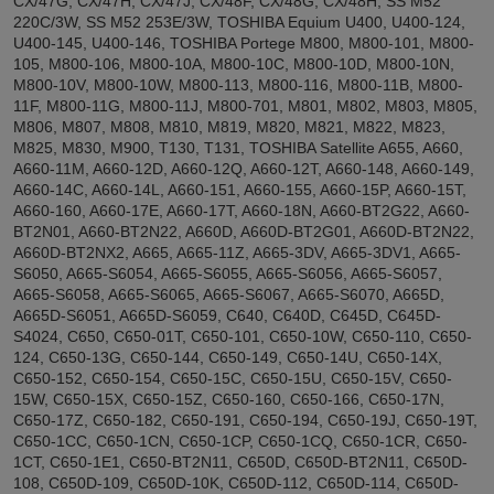
CX/47G, CX/47H, CX/47J, CX/48F, CX/48G, CX/48H, SS M52
220C/3W, SS M52 253E/3W, TOSHIBA Equium U400, U400-124,
U400-145, U400-146, TOSHIBA Portege M800, M800-101, M800-
105, M800-106, M800-10A, M800-10C, M800-10D, M800-10N,
M800-10V, M800-10W, M800-113, M800-116, M800-11B, M800-
11F, M800-11G, M800-11J, M800-701, M801, M802, M803, M805,
M806, M807, M808, M810, M819, M820, M821, M822, M823,
M825, M830, M900, T130, T131, TOSHIBA Satellite A655, A660,
A660-11M, A660-12D, A660-12Q, A660-12T, A660-148, A660-149,
A660-14C, A660-14L, A660-151, A660-155, A660-15P, A660-15T,
A660-160, A660-17E, A660-17T, A660-18N, A660-BT2G22, A660-
BT2N01, A660-BT2N22, A660D, A660D-BT2G01, A660D-BT2N22,
A660D-BT2NX2, A665, A665-11Z, A665-3DV, A665-3DV1, A665-
S6050, A665-S6054, A665-S6055, A665-S6056, A665-S6057,
A665-S6058, A665-S6065, A665-S6067, A665-S6070, A665D,
A665D-S6051, A665D-S6059, C640, C640D, C645D, C645D-
S4024, C650, C650-01T, C650-101, C650-10W, C650-110, C650-
124, C650-13G, C650-144, C650-149, C650-14U, C650-14X,
C650-152, C650-154, C650-15C, C650-15U, C650-15V, C650-
15W, C650-15X, C650-15Z, C650-160, C650-166, C650-17N,
C650-17Z, C650-182, C650-191, C650-194, C650-19J, C650-19T,
C650-1CC, C650-1CN, C650-1CP, C650-1CQ, C650-1CR, C650-
1CT, C650-1E1, C650-BT2N11, C650D, C650D-BT2N11, C650D-
108, C650D-109, C650D-10K, C650D-112, C650D-114, C650D-