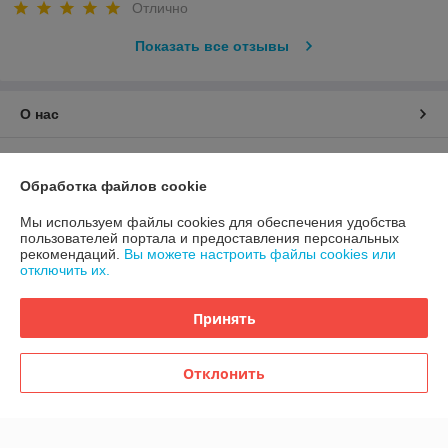
Отлично
Показать все отзывы
О нас
Контакты
Обработка файлов cookie
Доставка и оплата
Мы используем файлы cookies для обеспечения удобства
пользователей портала и предоставления персональных
рекомендаций.
Вы можете настроить файлы cookies или
График работы
отключить их.
Полная версия сайта
Принять
Политика обработки cookies
Отклонить
Сайт создан на платформе Deal.by