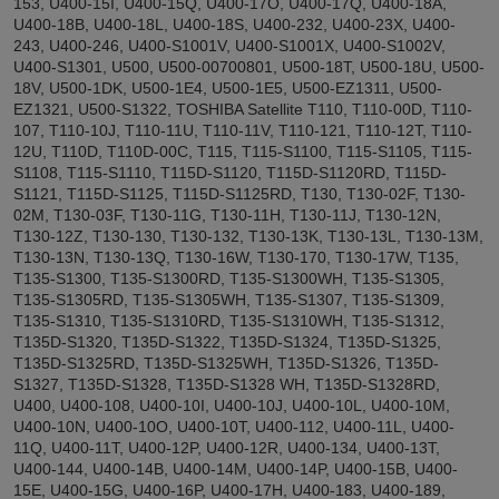
153, U400-15I, U400-15Q, U400-17O, U400-17Q, U400-18A,
U400-18B, U400-18L, U400-18S, U400-232, U400-23X, U400-
243, U400-246, U400-S1001V, U400-S1001X, U400-S1002V,
U400-S1301, U500, U500-00700801, U500-18T, U500-18U, U500-
18V, U500-1DK, U500-1E4, U500-1E5, U500-EZ1311, U500-
EZ1321, U500-S1322, TOSHIBA Satellite T110, T110-00D, T110-
107, T110-10J, T110-11U, T110-11V, T110-121, T110-12T, T110-
12U, T110D, T110D-00C, T115, T115-S1100, T115-S1105, T115-
S1108, T115-S1110, T115D-S1120, T115D-S1120RD, T115D-
S1121, T115D-S1125, T115D-S1125RD, T130, T130-02F, T130-
02M, T130-03F, T130-11G, T130-11H, T130-11J, T130-12N,
T130-12Z, T130-130, T130-132, T130-13K, T130-13L, T130-13M,
T130-13N, T130-13Q, T130-16W, T130-170, T130-17W, T135,
T135-S1300, T135-S1300RD, T135-S1300WH, T135-S1305,
T135-S1305RD, T135-S1305WH, T135-S1307, T135-S1309,
T135-S1310, T135-S1310RD, T135-S1310WH, T135-S1312,
T135D-S1320, T135D-S1322, T135D-S1324, T135D-S1325,
T135D-S1325RD, T135D-S1325WH, T135D-S1326, T135D-
S1327, T135D-S1328, T135D-S1328 WH, T135D-S1328RD,
U400, U400-108, U400-10I, U400-10J, U400-10L, U400-10M,
U400-10N, U400-10O, U400-10T, U400-112, U400-11L, U400-
11Q, U400-11T, U400-12P, U400-12R, U400-134, U400-13T,
U400-144, U400-14B, U400-14M, U400-14P, U400-15B, U400-
15E, U400-15G, U400-16P, U400-17H, U400-183, U400-189,