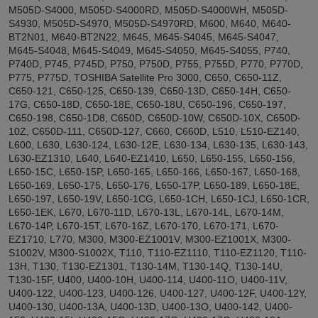
M505D-S4000, M505D-S4000RD, M505D-S4000WH, M505D-
S4930, M505D-S4970, M505D-S4970RD, M600, M640, M640-
BT2N01, M640-BT2N22, M645, M645-S4045, M645-S4047,
M645-S4048, M645-S4049, M645-S4050, M645-S4055, P740,
P740D, P745, P745D, P750, P750D, P755, P755D, P770, P770D,
P775, P775D, TOSHIBA Satellite Pro 3000, C650, C650-11Z,
C650-121, C650-125, C650-139, C650-13D, C650-14H, C650-
17G, C650-18D, C650-18E, C650-18U, C650-196, C650-197,
C650-198, C650-1D8, C650D, C650D-10W, C650D-10X, C650D-
10Z, C650D-111, C650D-127, C660, C660D, L510, L510-EZ140,
L600, L630, L630-124, L630-12E, L630-134, L630-135, L630-143,
L630-EZ1310, L640, L640-EZ1410, L650, L650-155, L650-156,
L650-15C, L650-15P, L650-165, L650-166, L650-167, L650-168,
L650-169, L650-175, L650-176, L650-17P, L650-189, L650-18E,
L650-197, L650-19V, L650-1CG, L650-1CH, L650-1CJ, L650-1CR,
L650-1EK, L670, L670-11D, L670-13L, L670-14L, L670-14M,
L670-14P, L670-15T, L670-16Z, L670-170, L670-171, L670-
EZ1710, L770, M300, M300-EZ1001V, M300-EZ1001X, M300-
S1002V, M300-S1002X, T110, T110-EZ1110, T110-EZ1120, T110-
13H, T130, T130-EZ1301, T130-14M, T130-14Q, T130-14U,
T130-15F, U400, U400-10H, U400-114, U400-11O, U400-11V,
U400-122, U400-123, U400-126, U400-127, U400-12F, U400-12Y,
U400-130, U400-13A, U400-13D, U400-13O, U400-142, U400-