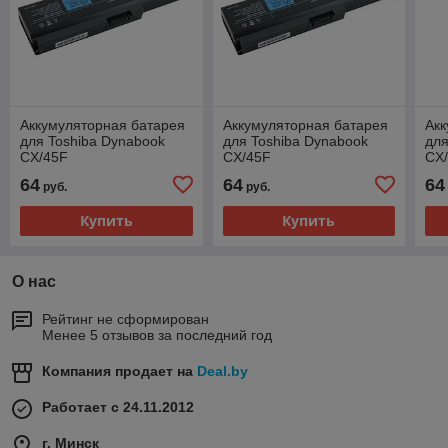
Аккумуляторная батарея
Аккумуляторная батарея
Акк
для Toshiba Dynabook
для Toshiba Dynabook
для
CX/45F
CX/45F
CX
64
64
64
руб.
руб.
Купить
Купить
О нас
Рейтинг не сформирован
Менее 5 отзывов за последний год
Компания продает на
Deal.by
Работает с 24.11.2012
г. Минск