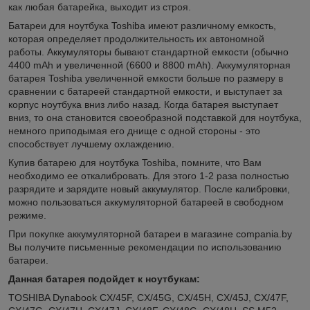
как любая батарейка, выходит из строя.
Батареи для ноутбука Toshiba имеют различному емкость,
которая определяет продолжительность их автономной
работы. Аккумуляторы бывают стандартной емкости (обычно
4400 mAh и увеличенной (6600 и 8800 mAh). Аккумуляторная
батарея Toshiba увеличенной емкости больше по размеру в
сравнении с батареей стандартной емкости, и выступает за
корпус ноутбука вниз либо назад. Когда батарея выступает
вниз, то она становится своеобразной подставкой для ноутбука,
немного приподымая его днище с одной стороны - это
способствует лучшему охлаждению.
Купив батарею для ноутбука Toshiba, помните, что Вам
необходимо ее откалибровать. Для этого 1-2 раза полностью
разрядите и зарядите новый аккумулятор. После калибровки,
можно пользоваться аккумуляторной батареей в свободном
режиме.
При покупке аккумуляторной батареи в магазине compania.by
Вы получите письменные рекомендации по использованию
батареи.
Данная батарея подойдет к ноутбукам:
TOSHIBA Dynabook CX/45F, CX/45G, CX/45H, CX/45J, CX/47F,